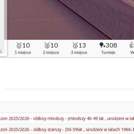
🥇10
🥈10
🥉13
🏓308

1 miejsce
2 miejsce
3 miejsce
Turnieje
W
ezon 2025/2026 - oldboy młodszy - (młodszy 40-49 lat , urodzeni w l
on 2025/2026 - oldboy starszy - (50-59lat , urodzeni w latach 1966-19