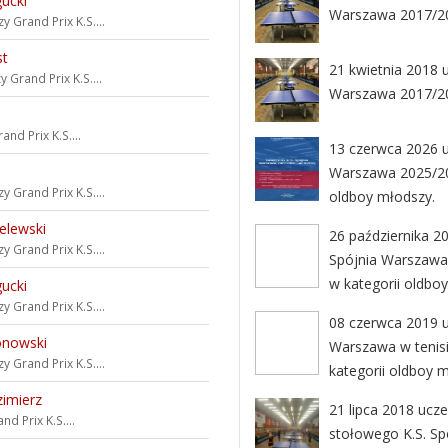
ucki
Warszawa 2017/20
zy
Grand Prix K.S....
st
21 kwietnia 2018 u
zy
Grand Prix K.S....
Warszawa 2017/20
n
and Prix K.S....
13 czerwca 2026 uc
Warszawa 2025/202
zy
Grand Prix K.S....
oldboy młodszy.
elewski
26 października 20
zy
Grand Prix K.S....
Spójnia Warszawa 
w kategorii oldbo
ucki
zy
Grand Prix K.S....
08 czerwca 2019 uc
nowski
Warszawa w tenisi
zy
Grand Prix K.S....
kategorii oldboy 
zimierz
21 lipca 2018 uczes
nd Prix K.S....
stołowego K.S. Sp