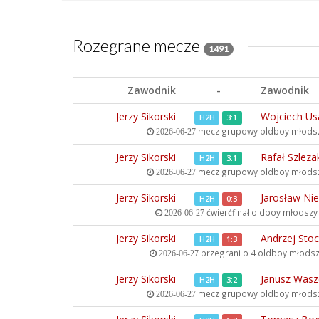
Rozegrane mecze
1491
Zawodnik
-
Zawodnik
Jerzy Sikorski
Wojciech Us
H2H
3:1
mecz grupowy oldboy młods
2026-06-27
Jerzy Sikorski
Rafał Szleza
H2H
3:1
mecz grupowy oldboy młods
2026-06-27
Jerzy Sikorski
Jarosław Ni
H2H
0:3
ćwierćfinał oldboy młodsz
2026-06-27
Jerzy Sikorski
Andrzej Stoc
H2H
1:3
przegrani o 4 oldboy młods
2026-06-27
Jerzy Sikorski
Janusz Wasz
H2H
3:2
mecz grupowy oldboy młods
2026-06-27