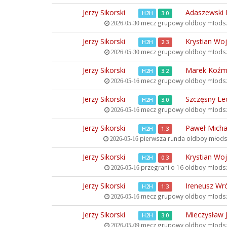
Jerzy Sikorski
Adaszewski
H2H
3:0
mecz grupowy oldboy młods
2026-05-30
Jerzy Sikorski
Krystian Wo
H2H
2:3
mecz grupowy oldboy młods
2026-05-30
Jerzy Sikorski
Marek Koźm
H2H
3:2
mecz grupowy oldboy młods
2026-05-16
Jerzy Sikorski
Szczęsny Le
H2H
3:0
mecz grupowy oldboy młods
2026-05-16
Jerzy Sikorski
Paweł Micha
H2H
1:3
pierwsza runda oldboy młod
2026-05-16
Jerzy Sikorski
Krystian Wo
H2H
0:3
przegrani o 16 oldboy młod
2026-05-16
Jerzy Sikorski
Ireneusz Wr
H2H
1:3
mecz grupowy oldboy młods
2026-05-16
Jerzy Sikorski
Mieczysław 
H2H
3:0
mecz grupowy oldboy młods
2026-05-09