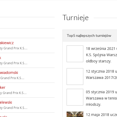
Turnieje
Top5 najlepszych turniejów
akiewicz
zy
Grand Prix K.S....
18 września 2021 u
K.S. Spójnia Wars
k
oldboy starszy.
zy
Grand Prix K.S....
12 stycznia 2018 u
ewiadomski
Warszawa 2017/20
y
Grand Prix K.S....
ker
05 stycznia 2019 u
zy
Grand Prix K.S....
Warszawa w tenisi
elewski
młodszy.
zy
Grand Prix K.S....
12 maja 2018 uczes