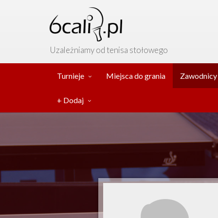
Uzależniamy od tenisa stołowego
Turnieje
Miejsca do grania
Zawodnicy
+ Dodaj