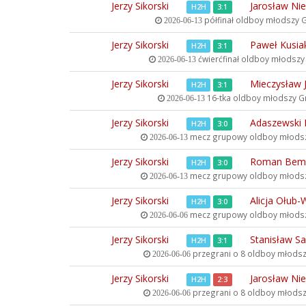
Jerzy Sikorski
Jarosław Ni
H2H
3:1
półfinał oldboy młodszy
G
2026-06-13
Jerzy Sikorski
Paweł Kusia
H2H
3:1
ćwierćfinał oldboy młodsz
2026-06-13
Jerzy Sikorski
Mieczysław 
H2H
3:1
16-tka oldboy młodszy
Gr
2026-06-13
Jerzy Sikorski
Adaszewski
H2H
3:0
mecz grupowy oldboy młods
2026-06-13
Jerzy Sikorski
Roman Bem
H2H
3:0
mecz grupowy oldboy młods
2026-06-13
Jerzy Sikorski
Alicja Ołub-
H2H
3:0
mecz grupowy oldboy młods
2026-06-06
Jerzy Sikorski
Stanisław S
H2H
3:1
przegrani o 8 oldboy młods
2026-06-06
Jerzy Sikorski
Jarosław Ni
H2H
2:3
przegrani o 8 oldboy młods
2026-06-06