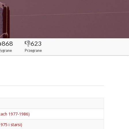
868
👎623
ygrane
Przegrane
atach 1977-1986)
75 i starsi)