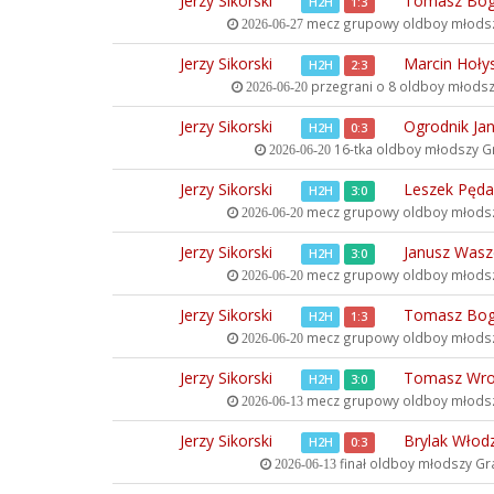
Jerzy Sikorski
Tomasz Bog
H2H
1:3
mecz grupowy oldboy młods
2026-06-27
Jerzy Sikorski
Marcin Hoły
H2H
2:3
przegrani o 8 oldboy młods
2026-06-20
Jerzy Sikorski
Ogrodnik Ja
H2H
0:3
16-tka oldboy młodszy
Gr
2026-06-20
Jerzy Sikorski
Leszek Pęda
H2H
3:0
mecz grupowy oldboy młods
2026-06-20
Jerzy Sikorski
Janusz Wasz
H2H
3:0
mecz grupowy oldboy młods
2026-06-20
Jerzy Sikorski
Tomasz Bog
H2H
1:3
mecz grupowy oldboy młods
2026-06-20
Jerzy Sikorski
Tomasz Wro
H2H
3:0
mecz grupowy oldboy młods
2026-06-13
Jerzy Sikorski
Brylak Włod
H2H
0:3
finał oldboy młodszy
Gra
2026-06-13