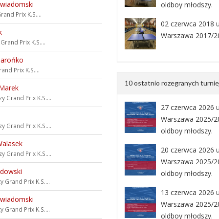
ewiadomski
oldboy młodszy.
rand Prix K.S....
02 czerwca 2018 uc
k
Warszawa 2017/20
y
Grand Prix K.S....
Jarońko
and Prix K.S....
10 ostatnio rozegranych turni
 Marek
zy
Grand Prix K.S....
27 czerwca 2026 uc
Warszawa 2025/202
zy
Grand Prix K.S....
oldboy młodszy.
Walasek
20 czerwca 2026 uc
zy
Grand Prix K.S....
Warszawa 2025/202
adowski
oldboy młodszy.
zy
Grand Prix K.S....
13 czerwca 2026 uc
ewiadomski
Warszawa 2025/202
zy
Grand Prix K.S....
oldboy młodszy.