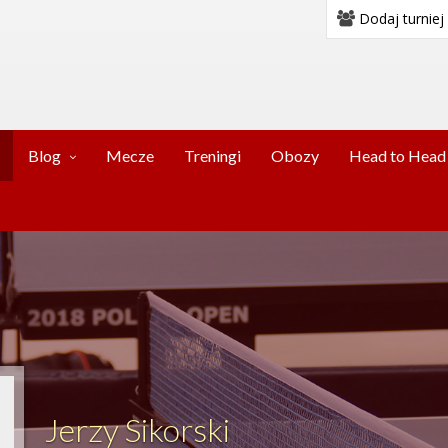
Dodaj turniej
Blog
Mecze
Treningi
Obozy
Head to Head
Jerzy Sikorski