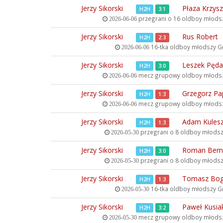
Jerzy Sikorski
Płaza Krzysz
H2H
3:1
przegrani o 16 oldboy młod
2026-06-06
Jerzy Sikorski
Rus Robert
H2H
2:3
16-tka oldboy młodszy
Gr
2026-06-06
Jerzy Sikorski
Leszek Pęda
H2H
3:0
mecz grupowy oldboy młods
2026-06-06
Jerzy Sikorski
Grzegorz Pa
H2H
1:3
mecz grupowy oldboy młods
2026-06-06
Jerzy Sikorski
Adam Kules
H2H
1:3
przegrani o 8 oldboy młods
2026-05-30
Jerzy Sikorski
Roman Bem
H2H
3:0
przegrani o 8 oldboy młods
2026-05-30
Jerzy Sikorski
Tomasz Bog
H2H
1:3
16-tka oldboy młodszy
Gr
2026-05-30
Jerzy Sikorski
Paweł Kusia
H2H
3:2
mecz grupowy oldboy młods
2026-05-30