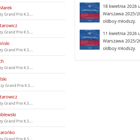
18 kwietnia 2026 u
 Marek
Warszawa 2025/202
zy
Grand Prix K.S....
oldboy młodszy.
jtarowicz
zy
Grand Prix K.S....
11 kwietnia 2026 u
Warszawa 2025/202
iński
oldboy młodszy.
zy
Grand Prix K.S....
ch
zy
Grand Prix K.S....
lski
szy
Grand Prix K.S....
jtarowicz
szy
Grand Prix K.S....
óblewski
zy
Grand Prix K.S....
Jarońko
zy
Grand Prix K.S....