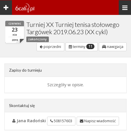
Toggle
Togg
navigation
navi
Turniej XX Turniej tenisa stołowego
czerwiec
23
Targówek 2019.06.23 (XX cykl)
nie
zakończony
2019
11
poprzedni
terminy
nawigacja
Zapisy do turnieju
Szczegóły w opisie.
Skontaktuj się
Jana Radoński
508157603
Napisz wiadomość