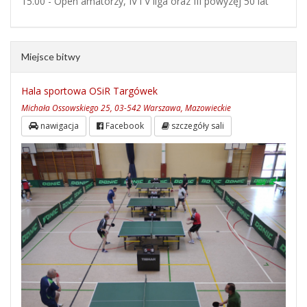
15.00 - Open amatorzy, IV i V liga oraz III powyzęj 50 lat
Miejsce bitwy
Hala sportowa OSiR Targówek
Michała Ossowskiego 25, 03-542 Warszawa, Mazowieckie
nawigacja
Facebook
szczegóły sali