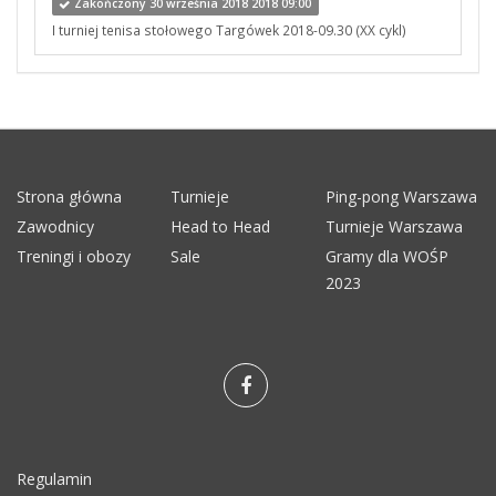
Zakończony 30 września 2018 2018 09:00
I turniej tenisa stołowego Targówek 2018-09.30 (XX cykl)
Strona główna
Turnieje
Ping-pong Warszawa
Zawodnicy
Head to Head
Turnieje Warszawa
Treningi i obozy
Sale
Gramy dla WOŚP
2023
Regulamin