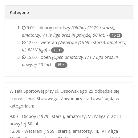
Kategorie
- oldboy młodszy
(Oldboy (1979 i starsi),
9:00
amatorzy, V i IV liga oraz III powyżej 50 lat)
-
15 zł
- weteran
(Weterani (1969 i starsi), amatorzy,
12:00
III, IV i V liga)
-
15 zł
- open
(Open amatorzy, IV i V liga oraz III
15:00
powyzęj 50 lat)
-
15 zł
W Hali Sportowej przy ul. Ossowskiego 25 odbędzie się
Turniej Tenis Stołowego. Zawodnicy startować będą w
kategoriach:
9.00 - Oldboy (1979 i starsi), amatorzy, V i IV liga oraz III
powyżej 50 lat
12.00 - Weterani (1969 i starsi), amatorzy, III, IV i V liga