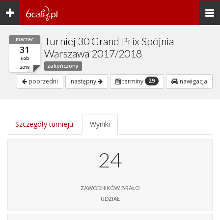
Toggle
Togg
navigation
navi
Turniej 30 Grand Prix Spójnia
marzec
31
Warszawa 2017/2018
sob
zakończony
2018
29
poprzedni
następny
terminy
nawigacja
Szczegóły turnieju
Wyniki
24
zawodników brało
udział