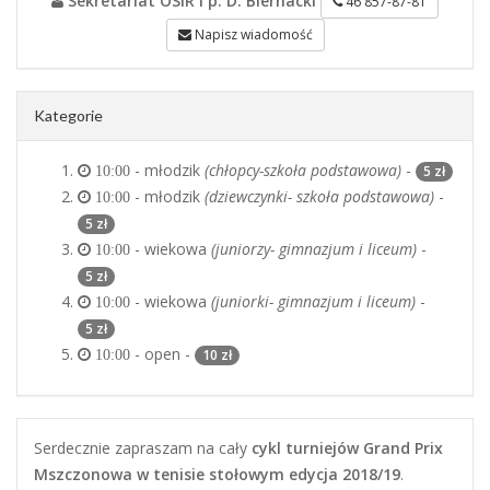
Sekretariat OSiR i p. D. Biernacki
46 857-87-81
Napisz wiadomość
Kategorie
- młodzik
(chłopcy-szkoła podstawowa)
-
5 zł
10:00
- młodzik
(dziewczynki- szkoła podstawowa)
-
10:00
5 zł
- wiekowa
(juniorzy- gimnazjum i liceum)
-
10:00
5 zł
- wiekowa
(juniorki- gimnazjum i liceum)
-
10:00
5 zł
- open -
10 zł
10:00
Serdecznie zapraszam na cały
cykl turniejów Grand Prix
Mszczonowa w tenisie stołowym
edycja 2018/19
.