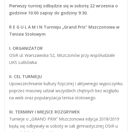
Pierwszy turniej odbędzie się w sobotę 22 wrzesnia o
godzinie 10:00 zapisy do godziny 9:30.
R E G U L A M I N
Turnieju „Grand Prix” Mszczonowa w
Tenisie Stołowym
I. ORGANIZATOR
OSiR ul. Warszawska 52, Mszczonów przy współudziale
UKS Lutkówka
II. CEL TURNIEJU
Upowszechnianie kultury fizycznej i aktywnego wypoczynku
poprzez masowy udział wszystkich chętnych bez względu
na wiek oraz popularyzacja tenisa stołowego.
III. TERMINY I MIEJSCE ROZGRYWEK
Turnieje o „GRAND PRIX” Mszczonowa edycja 2018/2019
będą się odbywały w soboty w sali gimnastycznej OSiR-u