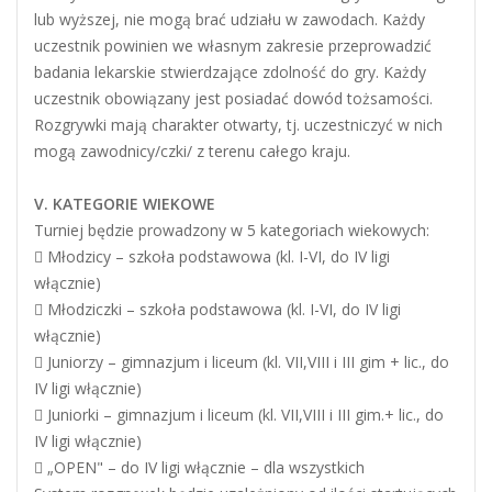
lub wyższej, nie mogą brać udziału w zawodach. Każdy
uczestnik powinien we własnym zakresie przeprowadzić
badania lekarskie stwierdzające zdolność do gry. Każdy
uczestnik obowiązany jest posiadać dowód tożsamości.
Rozgrywki mają charakter otwarty, tj. uczestniczyć w nich
mogą zawodnicy/czki/ z terenu całego kraju.
V. KATEGORIE WIEKOWE
Turniej będzie prowadzony w 5 kategoriach wiekowych:
 Młodzicy – szkoła podstawowa (kl. I-VI, do IV ligi
włącznie)
 Młodziczki – szkoła podstawowa (kl. I-VI, do IV ligi
włącznie)
 Juniorzy – gimnazjum i liceum (kl. VII,VIII i III gim + lic., do
IV ligi włącznie)
 Juniorki – gimnazjum i liceum (kl. VII,VIII i III gim.+ lic., do
IV ligi włącznie)
 „OPEN" – do IV ligi włącznie – dla wszystkich