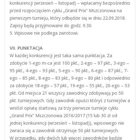
konkurencji (wrzesień – listopad) – wpłacamy bezpośrednio
przed rozpoczęciem cyklu „Grand Prix” Mszczonowa na
pierwszym turnieju, który odbędzie się w dniu 22.09.2018.
Zapisy będą przyjmowane do godz. 9.30.
5. Wpisowe nie podlega zwrotowi.
VII. PUNKTACJA
W każdej konkurencji jest taka sama punktacja. Za
zdobycie 1-ego m-ca jest 100 pkt., 2-ego – 97 pkt., 3-ego –
95 pkt., 4-ego – 93 pkt., 5-ego – 90 pkt., 6-ego – 87 pkt., 7-
ego – 85 pkt., 8-ego – 83 pkt., 9-ego – 80 pkt i odpowiednio
za zdobycie 18-ego – 57 pkt., 19-ego – 55 pkt., 20-ego – 53
pkt. Od miejsca 21 wszyscy zawodnicy zdobywają po 50
pkt. turniejowych. Gdy zawodnik opuści któryś z turniejów a
wniósł opłatę startową za trzy pierwsze turnieje cyklu
„Grand Prix” Mszczonowa 2016/2017 (15 lub 30 zł od
jednej konkurencji (wrzesień – listopad)), wpisowego nie
zwraca się a zawodnik otrzymuje 50 pkt turniejowych.
W przypadku, gdy dwóch lub więcej zawodników będzie