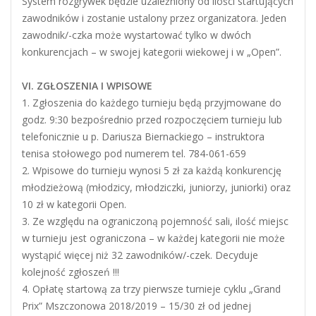
System rozgrywek będzie uzależniony od ilości startujących
zawodników i zostanie ustalony przez organizatora. Jeden
zawodnik/-czka może wystartować tylko w dwóch
konkurencjach – w swojej kategorii wiekowej i w „Open”.
VI. ZGŁOSZENIA I WPISOWE
1. Zgłoszenia do każdego turnieju będą przyjmowane do
godz. 9:30 bezpośrednio przed rozpoczęciem turnieju lub
telefonicznie u p. Dariusza Biernackiego – instruktora
tenisa stołowego pod numerem tel. 784-061-659
2. Wpisowe do turnieju wynosi 5 zł za każdą konkurencję
młodzieżową (młodzicy, młodziczki, juniorzy, juniorki) oraz
10 zł w kategorii Open.
3. Ze względu na ograniczoną pojemność sali, ilość miejsc
w turnieju jest ograniczona – w każdej kategorii nie może
wystąpić więcej niż 32 zawodników/-czek. Decyduje
kolejność zgłoszeń !!!
4. Opłatę startową za trzy pierwsze turnieje cyklu „Grand
Prix” Mszczonowa 2018/2019 – 15/30 zł od jednej