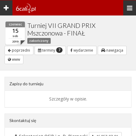
Toggle
Togg
navigation
navi
Turniej VII GRAND PRIX
czerwiec
15
Mszczonowa - FINAŁ
sob
zakończony
2019
7
poprzedni
terminy
wydarzenie
nawigacja
www
Zapisy do turnieju
Szczegóły w opisie.
Skontaktuj się