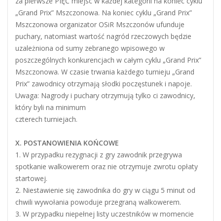
za pierwsze PIĘĆ miejsc w każdej kategorii na koniec cyklu
„Grand Prix” Mszczonowa. Na koniec cyklu „Grand Prix”
Mszczonowa organizator OSiR Mszczonów ufunduje
puchary, natomiast wartość nagród rzeczowych będzie
uzależniona od sumy zebranego wpisowego w
poszczególnych konkurencjach w całym cyklu „Grand Prix”
Mszczonowa. W czasie trwania każdego turnieju „Grand
Prix” zawodnicy otrzymają słodki poczęstunek i napoje.
Uwaga: Nagrody i puchary otrzymują tylko ci zawodnicy,
który byli na minimum
czterech turniejach.
X. POSTANOWIENIA KOŃCOWE
1. W przypadku rezygnacji z gry zawodnik przegrywa
spotkanie walkowerem oraz nie otrzymuje zwrotu opłaty
startowej.
2. Niestawienie się zawodnika do gry w ciągu 5 minut od
chwili wywołania powoduje przegraną walkowerem.
3. W przypadku niepełnej listy uczestników w momencie