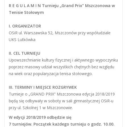
R E G U L A M I N
Turnieju „Grand Prix” Mszczonowa w
Tenisie Stołowym
I. ORGANIZATOR
OSiR ul. Warszawska 52, Mszczonów przy współudziale
UKS Lutkówka
II. CEL TURNIEJU
Upowszechnianie kultury fizycznej i aktywnego wypoczynku
poprzez masowy udział wszystkich chętnych bez względu
na wiek oraz popularyzacja tenisa stołowego.
III. TERMINY I MIEJSCE ROZGRYWEK
Turnieje o „GRAND PRIX” Mszczonowa edycja 2018/2019
będą się odbywały w soboty w sali gimnastycznej OSiR-u
przy ul. Szkolnej 1 w Mszczonowie.
W edycji 2018/2019 odbędzie się
7 turniejów. Początek każdego turnieju o godz. 10.00.