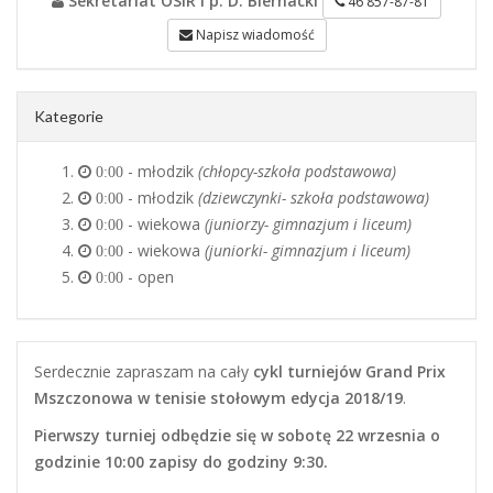
Sekretariat OSiR i p. D. Biernacki
46 857-87-81
Napisz wiadomość
Kategorie
- młodzik
(chłopcy-szkoła podstawowa)
0:00
- młodzik
(dziewczynki- szkoła podstawowa)
0:00
- wiekowa
(juniorzy- gimnazjum i liceum)
0:00
- wiekowa
(juniorki- gimnazjum i liceum)
0:00
- open
0:00
Serdecznie zapraszam na cały
cykl turniejów Grand Prix
Mszczonowa w tenisie stołowym
edycja 2018/19
.
Pierwszy turniej odbędzie się w sobotę 22 wrzesnia o
godzinie 10:00 zapisy do godziny 9:30.