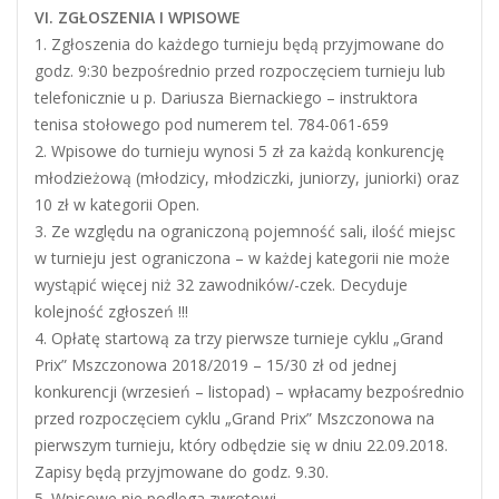
VI. ZGŁOSZENIA I WPISOWE
1. Zgłoszenia do każdego turnieju będą przyjmowane do
godz. 9:30 bezpośrednio przed rozpoczęciem turnieju lub
telefonicznie u p. Dariusza Biernackiego – instruktora
tenisa stołowego pod numerem tel. 784-061-659
2. Wpisowe do turnieju wynosi 5 zł za każdą konkurencję
młodzieżową (młodzicy, młodziczki, juniorzy, juniorki) oraz
10 zł w kategorii Open.
3. Ze względu na ograniczoną pojemność sali, ilość miejsc
w turnieju jest ograniczona – w każdej kategorii nie może
wystąpić więcej niż 32 zawodników/-czek. Decyduje
kolejność zgłoszeń !!!
4. Opłatę startową za trzy pierwsze turnieje cyklu „Grand
Prix” Mszczonowa 2018/2019 – 15/30 zł od jednej
konkurencji (wrzesień – listopad) – wpłacamy bezpośrednio
przed rozpoczęciem cyklu „Grand Prix” Mszczonowa na
pierwszym turnieju, który odbędzie się w dniu 22.09.2018.
Zapisy będą przyjmowane do godz. 9.30.
5. Wpisowe nie podlega zwrotowi.