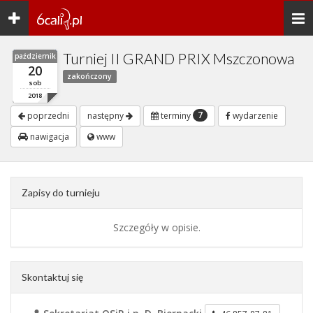
Toggle
Togg
navigation
navi
Turniej II GRAND PRIX Mszczonowa
październik
20
zakończony
sob
2018
7
poprzedni
następny
terminy
wydarzenie
nawigacja
www
Zapisy do turnieju
Szczegóły w opisie.
Skontaktuj się