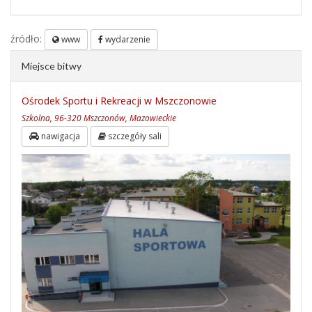
źródło:
www
wydarzenie
Miejsce bitwy
Ośrodek Sportu i Rekreacji w Mszczonowie
Szkolna, 96-320 Mszczonów, Mazowieckie
nawigacja
szczegóły sali