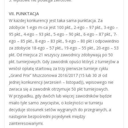
VII. PUNKTACJA
W każdej konkurencji jest taka sama punktacja. Za
zdobycie 1-ego m-ca jest 100 pkt., 2-ego – 97 pkt., 3-ego –
95 pkt., 4-ego – 93 pkt., 5-ego – 90 pkt., 6-ego – 87 pkt., 7-
ego – 85 pkt., 8-ego – 83 pkt., 9-ego – 80 pkt i odpowiednio
za zdobycie 18-ego – 57 pkt., 19-ego – 55 pkt., 20-ego – 53
pkt. Od miejsca 21 wszyscy zawodnicy zdobywają po 50
pkt. turniejowych. Gdy zawodnik opuści któryś z turniejów a
wniósł opłatę startową za trzy pierwsze turnieje cyklu
„Grand Prix” Mszczonowa 2016/2017 (15 lub 30 zł od
jednej konkurencji (wrzesień – listopad)), wpisowego nie
zwraca się a zawodnik otrzymuje 50 pkt turniejowych.
W przypadku, gdy dwóch lub więcej zawodników będzie
miało tyle samo zwycięstw, o kolejności w turnieju
decyduje stosunek setów wygranych do przegranych, a
następnie bezpośredni pojedynek między
zainteresowanymi.