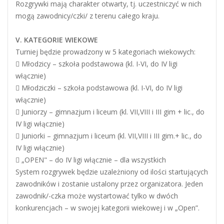
Rozgrywki mają charakter otwarty, tj. uczestniczyć w nich
mogą zawodnicy/czki/ z terenu całego kraju.
V. KATEGORIE WIEKOWE
Turniej będzie prowadzony w 5 kategoriach wiekowych:
 Młodzicy – szkoła podstawowa (kl. I-VI, do IV ligi
włącznie)
 Młodziczki – szkoła podstawowa (kl. I-VI, do IV ligi
włącznie)
 Juniorzy – gimnazjum i liceum (kl. VII,VIII i III gim + lic., do
IV ligi włącznie)
 Juniorki – gimnazjum i liceum (kl. VII,VIII i III gim.+ lic., do
IV ligi włącznie)
 „OPEN" – do IV ligi włącznie – dla wszystkich
System rozgrywek będzie uzależniony od ilości startujących
zawodników i zostanie ustalony przez organizatora. Jeden
zawodnik/-czka może wystartować tylko w dwóch
konkurencjach – w swojej kategorii wiekowej i w „Open”.