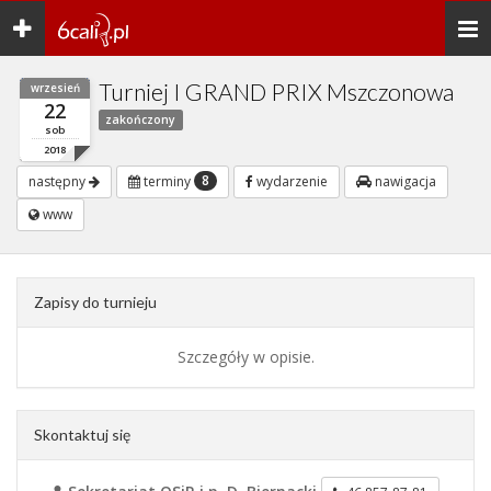
Toggle
Togg
navigation
navi
Turniej I GRAND PRIX Mszczonowa
wrzesień
22
zakończony
sob
2018
8
następny
terminy
wydarzenie
nawigacja
www
Zapisy do turnieju
Szczegóły w opisie.
Skontaktuj się