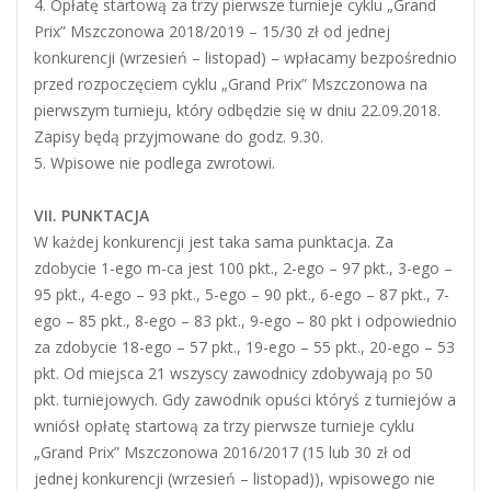
4. Opłatę startową za trzy pierwsze turnieje cyklu „Grand
Prix” Mszczonowa 2018/2019 – 15/30 zł od jednej
konkurencji (wrzesień – listopad) – wpłacamy bezpośrednio
przed rozpoczęciem cyklu „Grand Prix” Mszczonowa na
pierwszym turnieju, który odbędzie się w dniu 22.09.2018.
Zapisy będą przyjmowane do godz. 9.30.
5. Wpisowe nie podlega zwrotowi.
VII. PUNKTACJA
W każdej konkurencji jest taka sama punktacja. Za
zdobycie 1-ego m-ca jest 100 pkt., 2-ego – 97 pkt., 3-ego –
95 pkt., 4-ego – 93 pkt., 5-ego – 90 pkt., 6-ego – 87 pkt., 7-
ego – 85 pkt., 8-ego – 83 pkt., 9-ego – 80 pkt i odpowiednio
za zdobycie 18-ego – 57 pkt., 19-ego – 55 pkt., 20-ego – 53
pkt. Od miejsca 21 wszyscy zawodnicy zdobywają po 50
pkt. turniejowych. Gdy zawodnik opuści któryś z turniejów a
wniósł opłatę startową za trzy pierwsze turnieje cyklu
„Grand Prix” Mszczonowa 2016/2017 (15 lub 30 zł od
jednej konkurencji (wrzesień – listopad)), wpisowego nie