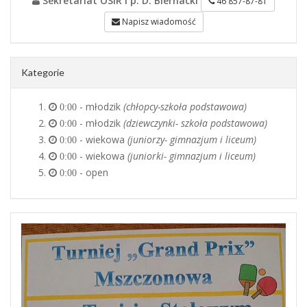
Sekretariat OSiR i p. D. Biernacki
46 857-87-81
Napisz wiadomość
Kategorie
- młodzik
(chłopcy-szkoła podstawowa)
0:00
- młodzik
(dziewczynki- szkoła podstawowa)
0:00
- wiekowa
(juniorzy- gimnazjum i liceum)
0:00
- wiekowa
(juniorki- gimnazjum i liceum)
0:00
- open
0:00