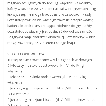
rozgrywkach ligowych do IV-ej ligi włącznie. Zawodnicy,
którzy w sezonie 2017/18 brali udział w rozgrywkach III ligi
lub wyższej, nie mogą brać udziału w zawodach. Każdy
uczestnik powinien we własnym zakresie przeprowadzić
badania lekarskie stwierdzające zdolność do gry. Każdy
uczestnik obowiązany jest posiadać dowód tożsamości.
Rozgrywki mają charakter otwarty, tj. uczestniczyć w nich
mogą zawodnicy/czki/ z terenu całego kraju.
V. KATEGORIE WIEKOWE
Turniej będzie prowadzony w 5 kategoriach wiekowych:
 Młodzicy – szkoła podstawowa (kl. I-VI, do IV ligi
włącznie)
 Młodziczki – szkoła podstawowa (kl. I-VI, do IV ligi
włącznie)
 Juniorzy – gimnazjum i liceum (kl. VII,VIII i III gim + lic., do
IV ligi włącznie)
 Juniorki – gimnazjum i liceum (kl. VII,VIII i III gim.+ lic., do
IV ligi włącznie)