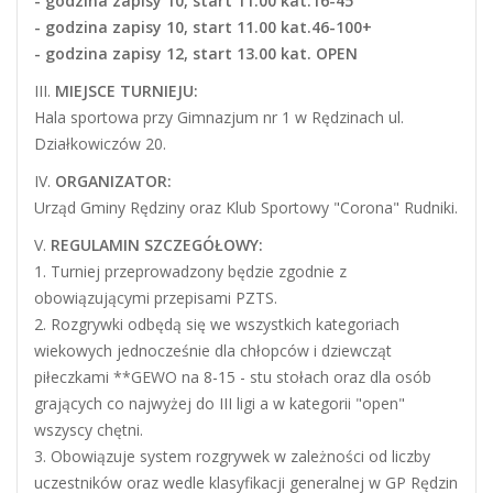
- godzina zapisy 10, start 11.00 kat.16-45
- godzina zapisy 10, start 11.00 kat.46-100+
- godzina zapisy 12, start 13.00 kat. OPEN
III.
MIEJSCE TURNIEJU:
Hala sportowa przy Gimnazjum nr 1 w Rędzinach ul.
Działkowiczów 20.
IV.
ORGANIZATOR:
Urząd Gminy Rędziny oraz Klub Sportowy "Corona" Rudniki.
V.
REGULAMIN SZCZEGÓŁOWY:
1. Turniej przeprowadzony będzie zgodnie z
obowiązującymi przepisami PZTS.
2. Rozgrywki odbędą się we wszystkich kategoriach
wiekowych jednocześnie dla chłopców i dziewcząt
piłeczkami **GEWO na 8-15 - stu stołach oraz dla osób
grających co najwyżej do III ligi a w kategorii "open"
wszyscy chętni.
3. Obowiązuje system rozgrywek w zależności od liczby
uczestników oraz wedle klasyfikacji generalnej w GP Rędzin