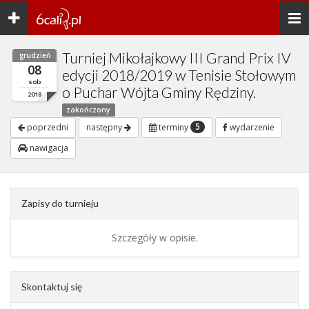
Toggle
Togg
navigation
navi
Turniej Mikołajkowy III Grand Prix IV
grudzień
08
edycji 2018/2019 w Tenisie Stołowym
sob
o Puchar Wójta Gminy Rędziny.
2018
zakończony
5
poprzedni
następny
terminy
wydarzenie
nawigacja
Zapisy do turnieju
Szczegóły w opisie.
Skontaktuj się