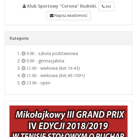
Klub Sportowy "Corona" Rudniki.
xxx
Napisz wiadomość
Kategorie
- szkoła podstawowa
9:00
- gimnazjalista
9:00
- wiekowa
(kat.16-45)
11:00
- wiekowa
(kat.46-100+)
11:00
- open
13:00