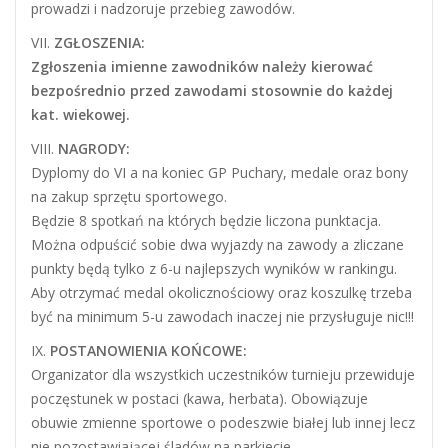
prowadzi i nadzoruje przebieg zawodów.
VII.
ZGŁOSZENIA:
Zgłoszenia imienne zawodników należy kierować
bezpośrednio przed zawodami stosownie do każdej
kat. wiekowej.
VIII.
NAGRODY:
Dyplomy do VI a na koniec GP Puchary, medale oraz bony
na zakup sprzętu sportowego.
Będzie 8 spotkań na których będzie liczona punktacja.
Można odpuścić sobie dwa wyjazdy na zawody a zliczane
punkty będą tylko z 6-u najlepszych wyników w rankingu.
Aby otrzymać medal okolicznościowy oraz koszulkę trzeba
być na minimum 5-u zawodach inaczej nie przysługuje nic!!!
IX.
POSTANOWIENIA KOŃCOWE:
Organizator dla wszystkich uczestników turnieju przewiduje
poczęstunek w postaci (kawa, herbata). Obowiązuje
obuwie zmienne sportowe o podeszwie białej lub innej lecz
nie pozostawiającej śladów na parkiecie.