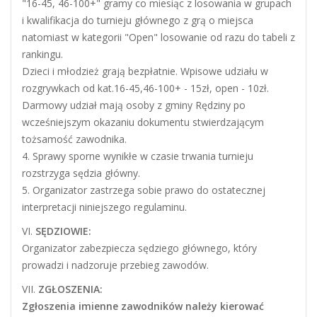
"16-45, 46-100+" gramy co miesiąc z losowania w grupach
i kwalifikacja do turnieju głównego z grą o miejsca
natomiast w kategorii "Open" losowanie od razu do tabeli z
rankingu.
Dzieci i młodzież grają bezpłatnie. Wpisowe udziału w
rozgrywkach od kat.16-45,46-100+ - 15zł, open - 10zł.
Darmowy udział mają osoby z gminy Rędziny po
wcześniejszym okazaniu dokumentu stwierdzającym
tożsamość zawodnika.
4. Sprawy sporne wynikłe w czasie trwania turnieju
rozstrzyga sędzia główny.
5. Organizator zastrzega sobie prawo do ostatecznej
interpretacji niniejszego regulaminu.
VI.
SĘDZIOWIE:
Organizator zabezpiecza sędziego głównego, który
prowadzi i nadzoruje przebieg zawodów.
VII.
ZGŁOSZENIA:
Zgłoszenia imienne zawodników należy kierować