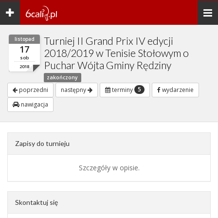
Toggle
Togg
navigation
navi
Turniej II Grand Prix IV edycji
listopad
17
2018/2019 w Tenisie Stołowym o
sob
Puchar Wójta Gminy Rędziny
2018
zakończony
5
poprzedni
następny
terminy
wydarzenie
nawigacja
Zapisy do turnieju
Szczegóły w opisie.
Skontaktuj się