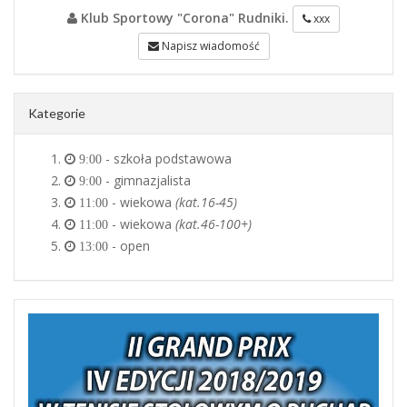
Klub Sportowy "Corona" Rudniki.
xxx
Napisz wiadomość
Kategorie
- szkoła podstawowa
9:00
- gimnazjalista
9:00
- wiekowa
(kat.16-45)
11:00
- wiekowa
(kat.46-100+)
11:00
- open
13:00