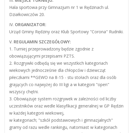
III.
MIEJSCE TURNIEJU:
Hala sportowa przy Gimnazjum nr 1 w Rędzinach ul.
Działkowiczów 20.
IV.
ORGANIZATOR:
Urząd Gminy Rędziny oraz Klub Sportowy "Corona" Rudniki.
V.
REGULAMIN SZCZEGÓŁOWY:
1. Turniej przeprowadzony będzie zgodnie z
obowiązującymi przepisami PZTS.
2. Rozgrywki odbędą się we wszystkich kategoriach
wiekowych jednocześnie dla chłopców i dziewcząt
piłeczkami **GEWO na 8-15 - stu stołach oraz dla osób
grających co najwyżej do III ligi a w kategorii "open"
wszyscy chętni.
3. Obowiązuje system rozgrywek w zależności od liczby
uczestników oraz wedle klasyfikacji generalnej w GP Rędzin
w każdej kategorii wiekowej,
w kategoriach; "szkół podstawowych i gimnazjalnych"
gramy od razu wedle rankingu, natomiast w kategoriach