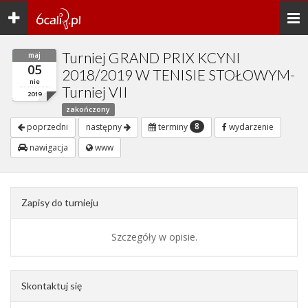
Toggle
Togg
navigation
navi
Turniej GRAND PRIX KCYNI
maj
05
2018/2019 W TENISIE STOŁOWYM-
nie
Turniej VII
2019
zakończony
8
poprzedni
następny
terminy
wydarzenie
nawigacja
www
Zapisy do turnieju
Szczegóły w opisie.
Skontaktuj się