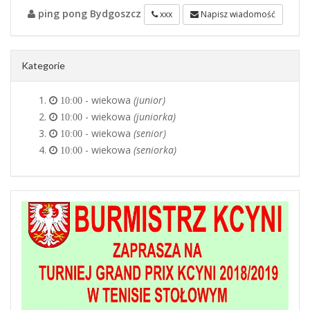
ping pong Bydgoszcz
xxx
Napisz wiadomość
Kategorie
- wiekowa
(junior)
10:00
- wiekowa
(juniorka)
10:00
- wiekowa
(senior)
10:00
- wiekowa
(seniorka)
10:00