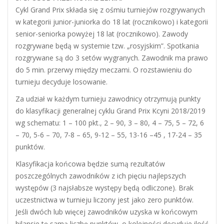
Cykl Grand Prix składa się z ośmiu turniejów rozgrywanych
w kategorii junior-juniorka do 18 lat (rocznikowo) i kategorii
senior-seniorka powyżej 18 lat (rocznikowo). Zawody
rozgrywane będą w systemie tzw. „rosyjskim”. Spotkania
rozgrywane są do 3 setów wygranych. Zawodnik ma prawo
do 5 min. przerwy między meczami. O rozstawieniu do
turnieju decyduje losowanie.
Za udział w każdym turnieju zawodnicy otrzymują punkty
do klasyfikacji generalnej cyklu Grand Prix Kcyni 2018/2019
wg schematu: 1 – 100 pkt., 2 – 90, 3 – 80, 4 – 75, 5 – 72, 6
– 70, 5-6 – 70, 7-8 – 65, 9-12 – 55, 13-16 –45 , 17-24 – 35
punktów.
Klasyfikacja końcowa będzie sumą rezultatów
poszczególnych zawodników z ich pięciu najlepszych
występów (3 najsłabsze występy będą odliczone). Brak
uczestnictwa w turnieju liczony jest jako zero punktów.
Jeśli dwóch lub więcej zawodników uzyska w końcowym
bilansie tę samą liczbę punktów, o kolejności decyduje ilość