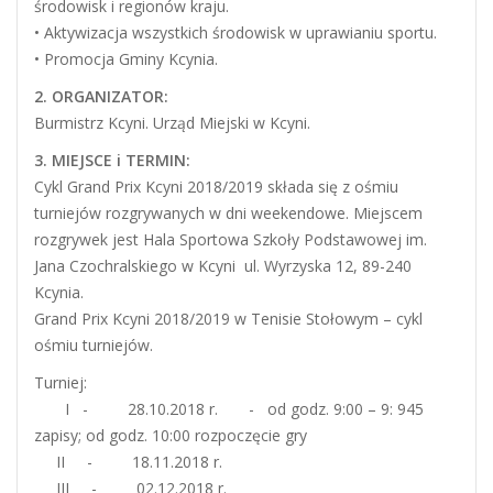
środowisk i regionów kraju.
• Aktywizacja wszystkich środowisk w uprawianiu sportu.
• Promocja Gminy Kcynia.
2. ORGANIZATOR:
Burmistrz Kcyni. Urząd Miejski w Kcyni.
3. MIEJSCE i TERMIN:
Cykl Grand Prix Kcyni 2018/2019 składa się z ośmiu
turniejów rozgrywanych w dni weekendowe. Miejscem
rozgrywek jest Hala Sportowa Szkoły Podstawowej im.
Jana Czochralskiego w Kcyni ul. Wyrzyska 12, 89-240
Kcynia.
Grand Prix Kcyni 2018/2019 w Tenisie Stołowym – cykl
ośmiu turniejów.
Turniej:
I - 28.10.2018 r. - od godz. 9:00 – 9: 945
zapisy; od godz. 10:00 rozpoczęcie gry
II - 18.11.2018 r.
III - 02.12.2018 r.