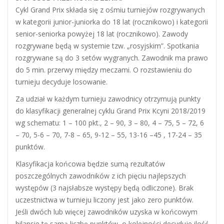
Cykl Grand Prix składa się z ośmiu turniejów rozgrywanych
w kategorii junior-juniorka do 18 lat (rocznikowo) i kategorii
senior-seniorka powyżej 18 lat (rocznikowo). Zawody
rozgrywane będą w systemie tzw. „rosyjskim”. Spotkania
rozgrywane są do 3 setów wygranych. Zawodnik ma prawo
do 5 min. przerwy między meczami. O rozstawieniu do
turnieju decyduje losowanie.
Za udział w każdym turnieju zawodnicy otrzymują punkty
do klasyfikacji generalnej cyklu Grand Prix Kcyni 2018/2019
wg schematu: 1 – 100 pkt., 2 – 90, 3 – 80, 4 – 75, 5 – 72, 6
– 70, 5-6 – 70, 7-8 – 65, 9-12 – 55, 13-16 –45 , 17-24 – 35
punktów.
Klasyfikacja końcowa będzie sumą rezultatów
poszczególnych zawodników z ich pięciu najlepszych
występów (3 najsłabsze występy będą odliczone). Brak
uczestnictwa w turnieju liczony jest jako zero punktów.
Jeśli dwóch lub więcej zawodników uzyska w końcowym
bilansie tę samą liczbę punktów, o kolejności decyduje ilość