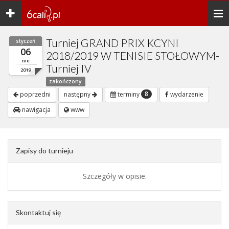
Toggle
Togg
navigation
navi
Turniej GRAND PRIX KCYNI
styczeń
06
2018/2019 W TENISIE STOŁOWYM-
nie
Turniej IV
2019
zakończony
8
poprzedni
następny
terminy
wydarzenie
nawigacja
www
Zapisy do turnieju
Szczegóły w opisie.
Skontaktuj się