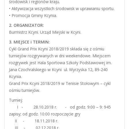
środowisk i regionów kraju.
• Aktywizacja wszystkich środowisk w uprawianiu sportu.
• Promocja Gminy Kcynia.
2. ORGANIZATOR:
Burmistrz Kcyni. Urząd Miejski w Kcyni.
3. MIEJSCE i TERMIN:
Cykl Grand Prix Kcyni 2018/2019 składa się z ośmiu
turniejów rozgrywanych w dni weekendowe. Miejscem
rozgrywek jest Hala Sportowa Szkoły Podstawowej im.
Jana Czochralskiego w Kcyni ul. Wyrzyska 12, 89-240
Kcynia.
Grand Prix Kcyni 2018/2019 w Tenisie Stołowym – cykl
ośmiu turniejów.
Turniej:
I - 28.10.2018 r. - od godz. 9:00 – 9: 945
zapisy; od godz. 10:00 rozpoczęcie gry
II - 18.11.2018 r.
III - 02.12.2018 r.