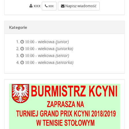
xxx
xxx
Napisz wiadomość
Kategorie
- wiekowa
(junior)
10:00
- wiekowa
(juniorka)
10:00
- wiekowa
(senior)
10:00
- wiekowa
(seniorka)
10:00