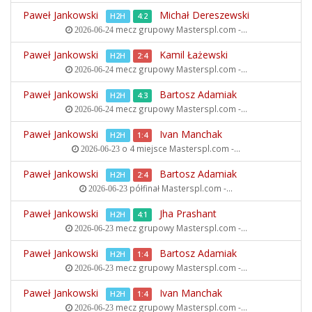
Paweł Jankowski
Michał Dereszewski
H2H
4:2
mecz grupowy
Masterspl.com -...
2026-06-24
Paweł Jankowski
Kamil Łażewski
H2H
2:4
mecz grupowy
Masterspl.com -...
2026-06-24
Paweł Jankowski
Bartosz Adamiak
H2H
4:3
mecz grupowy
Masterspl.com -...
2026-06-24
Paweł Jankowski
Ivan Manchak
H2H
1:4
o 4 miejsce
Masterspl.com -...
2026-06-23
Paweł Jankowski
Bartosz Adamiak
H2H
2:4
półfinał
Masterspl.com -...
2026-06-23
Paweł Jankowski
Jha Prashant
H2H
4:1
mecz grupowy
Masterspl.com -...
2026-06-23
Paweł Jankowski
Bartosz Adamiak
H2H
1:4
mecz grupowy
Masterspl.com -...
2026-06-23
Paweł Jankowski
Ivan Manchak
H2H
1:4
mecz grupowy
Masterspl.com -...
2026-06-23