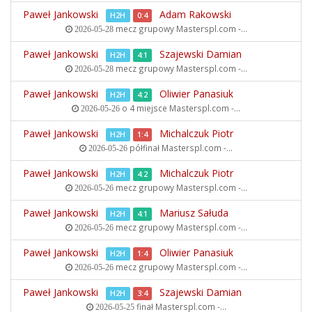
Paweł Jankowski
Adam Rakowski
H2H
0:4
mecz grupowy
Masterspl.com -...
2026-05-28
Paweł Jankowski
Szajewski Damian
H2H
4:1
mecz grupowy
Masterspl.com -...
2026-05-28
Paweł Jankowski
Oliwier Panasiuk
H2H
4:2
o 4 miejsce
Masterspl.com -...
2026-05-26
Paweł Jankowski
Michalczuk Piotr
H2H
1:4
półfinał
Masterspl.com -...
2026-05-26
Paweł Jankowski
Michalczuk Piotr
H2H
4:2
mecz grupowy
Masterspl.com -...
2026-05-26
Paweł Jankowski
Mariusz Sałuda
H2H
4:1
mecz grupowy
Masterspl.com -...
2026-05-26
Paweł Jankowski
Oliwier Panasiuk
H2H
1:4
mecz grupowy
Masterspl.com -...
2026-05-26
Paweł Jankowski
Szajewski Damian
H2H
3:4
finał
Masterspl.com -...
2026-05-25