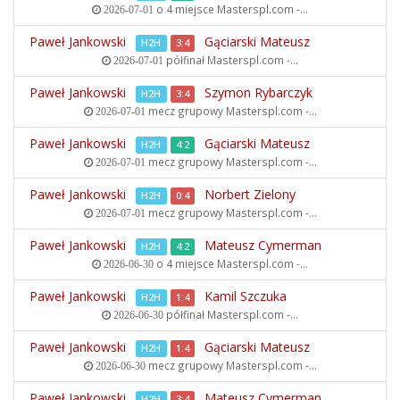
o 4 miejsce
Masterspl.com -...
2026-07-01
Paweł Jankowski
Gąciarski Mateusz
H2H
3:4
półfinał
Masterspl.com -...
2026-07-01
Paweł Jankowski
Szymon Rybarczyk
H2H
3:4
mecz grupowy
Masterspl.com -...
2026-07-01
Paweł Jankowski
Gąciarski Mateusz
H2H
4:2
mecz grupowy
Masterspl.com -...
2026-07-01
Paweł Jankowski
Norbert Zielony
H2H
0:4
mecz grupowy
Masterspl.com -...
2026-07-01
Paweł Jankowski
Mateusz Cymerman
H2H
4:2
o 4 miejsce
Masterspl.com -...
2026-06-30
Paweł Jankowski
Kamil Szczuka
H2H
1:4
półfinał
Masterspl.com -...
2026-06-30
Paweł Jankowski
Gąciarski Mateusz
H2H
1:4
mecz grupowy
Masterspl.com -...
2026-06-30
Paweł Jankowski
Mateusz Cymerman
H2H
3:4