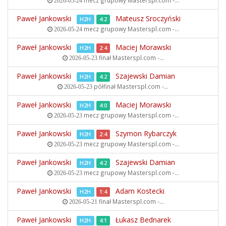
mecz grupowy
Masterspl.com -...
2026-05-24
Paweł Jankowski
Mateusz Sroczyński
H2H
4:2
mecz grupowy
Masterspl.com -...
2026-05-24
Paweł Jankowski
Maciej Morawski
H2H
2:4
finał
Masterspl.com -...
2026-05-23
Paweł Jankowski
Szajewski Damian
H2H
4:2
półfinał
Masterspl.com -...
2026-05-23
Paweł Jankowski
Maciej Morawski
H2H
4:0
mecz grupowy
Masterspl.com -...
2026-05-23
Paweł Jankowski
Szymon Rybarczyk
H2H
2:4
mecz grupowy
Masterspl.com -...
2026-05-23
Paweł Jankowski
Szajewski Damian
H2H
4:2
mecz grupowy
Masterspl.com -...
2026-05-23
Paweł Jankowski
Adam Kostecki
H2H
1:4
finał
Masterspl.com -...
2026-05-21
Paweł Jankowski
Łukasz Bednarek
H2H
4:1