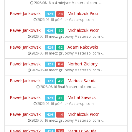
o 4 miejsce
Masterspl.com -...
2026-06-18
Paweł Jankowski
Michalczuk Piotr
H2H
2:4
półfinał
Masterspl.com -...
2026-06-18
Paweł Jankowski
Michalczuk Piotr
H2H
4:2
mecz grupowy
Masterspl.com -...
2026-06-18
Paweł Jankowski
Adam Rakowski
H2H
4:2
mecz grupowy
Masterspl.com -...
2026-06-18
Paweł Jankowski
Norbert Zielony
H2H
0:4
mecz grupowy
Masterspl.com -...
2026-06-18
Paweł Jankowski
Mariusz Sałuda
H2H
4:2
finał
Masterspl.com -...
2026-06-16
Paweł Jankowski
Michał Sawecki
H2H
4:1
półfinał
Masterspl.com -...
2026-06-16
Paweł Jankowski
Michalczuk Piotr
H2H
1:4
mecz grupowy
Masterspl.com -...
2026-06-16
Paweł Jankowski
Mariusz Sałuda
H2H
3:4