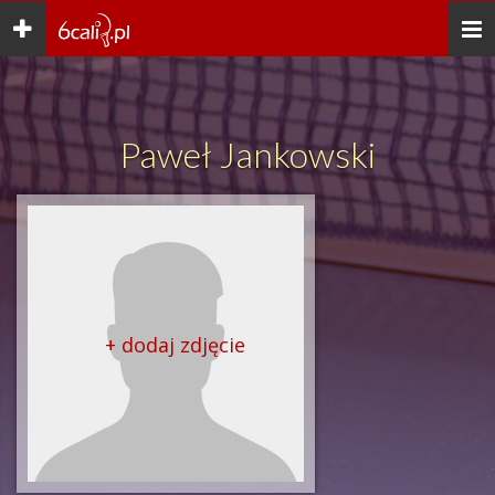
Toggle
Togg
navigation
navi
Paweł Jankowski
+ dodaj zdjęcie