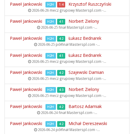
Paweł Jankowski
Krzysztof Ruszczyński
H2H
1:4
mecz grupowy
Masterspl.com -...
2026-06-26
Paweł Jankowski
Norbert Zielony
H2H
4:1
finał
Masterspl.com -...
2026-06-25
Paweł Jankowski
Łukasz Bednarek
H2H
4:2
półfinał
Masterspl.com -...
2026-06-25
Paweł Jankowski
Łukasz Bednarek
H2H
4:1
mecz grupowy
Masterspl.com -...
2026-06-25
Paweł Jankowski
Szajewski Damian
H2H
4:2
mecz grupowy
Masterspl.com -...
2026-06-25
Paweł Jankowski
Norbert Zielony
H2H
4:3
mecz grupowy
Masterspl.com -...
2026-06-25
Paweł Jankowski
Bartosz Adamiak
H2H
4:2
finał
Masterspl.com -...
2026-06-24
Paweł Jankowski
Michał Dereszewski
H2H
4:2
półfinał
Masterspl.com -...
2026-06-24