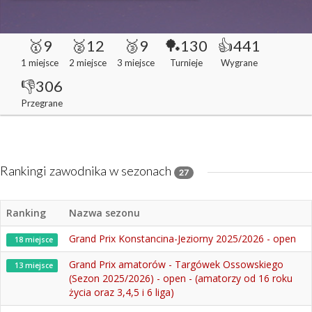
🥇9
🥈12
🥉9
🏓130
👍441
1 miejsce
2 miejsce
3 miejsce
Turnieje
Wygrane
👎306
Przegrane
Rankingi zawodnika w sezonach
27
Ranking
Nazwa sezonu
Grand Prix Konstancina-Jeziorny 2025/2026 - open
18 miejsce
Grand Prix amatorów - Targówek Ossowskiego
13 miejsce
(Sezon 2025/2026) - open - (amatorzy od 16 roku
życia oraz 3,4,5 i 6 liga)