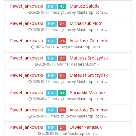
Paweł Jankowski
Mariusz Sałuda
H2H
4:3
mecz grupowy
Masterspl.com -...
2026-05-14
Paweł Jankowski
Michalczuk Piotr
H2H
2:4
mecz grupowy
Masterspl.com -...
2026-05-14
Paweł Jankowski
Arkadiusz Ziemiński
H2H
2:4
o 4 miejsce
Masterspl.com -...
2026-05-13
Paweł Jankowski
Mateusz Sroczyński
H2H
2:4
półfinał
Masterspl.com -...
2026-05-13
Paweł Jankowski
Mateusz Sroczyński
H2H
3:4
mecz grupowy
Masterspl.com -...
2026-05-13
Paweł Jankowski
Gąciarski Mateusz
H2H
4:1
mecz grupowy
Masterspl.com -...
2026-05-13
Paweł Jankowski
Arkadiusz Ziemiński
H2H
2:4
mecz grupowy
Masterspl.com -...
2026-05-13
Paweł Jankowski
Oliwier Panasiuk
H2H
2:4
finał
Masterspl.com -...
2026-05-08