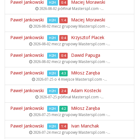
Paweł Jankowski
Maciej Morawski
H2H
0:4
półfinał
Masterspl.com -...
2026-08-02
Paweł Jankowski
Maciej Morawski
H2H
1:4
mecz grupowy
Masterspl.com -...
2026-08-02
Paweł Jankowski
Krzysztof Placek
H2H
0:4
mecz grupowy
Masterspl.com -...
2026-08-02
Paweł Jankowski
Dawid Papuga
H2H
0:4
mecz grupowy
Masterspl.com -...
2026-08-02
Paweł Jankowski
Miłosz Zaręba
H2H
4:3
o 4 miejsce
Masterspl.com -...
2026-07-25
Paweł Jankowski
Adam Kostecki
H2H
2:4
półfinał
Masterspl.com -...
2026-07-25
Paweł Jankowski
Miłosz Zaręba
H2H
4:2
mecz grupowy
Masterspl.com -...
2026-07-25
Paweł Jankowski
Ivan Manchak
H2H
1:4
mecz grupowy
Masterspl.com -...
2026-07-24