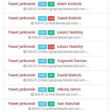
Paweł Jankowski
Adam Kostecki
H2H
4:2
mecz grupowy
Masterspl.com -...
2026-07-24
Paweł Jankowski
Dawid Białecki
H2H
1:4
finał
Masterspl.com -...
2026-07-23
Paweł Jankowski
Łukasz Nadolny
H2H
4:2
półfinał
Masterspl.com -...
2026-07-23
Paweł Jankowski
Łukasz Nadolny
H2H
1:4
mecz grupowy
Masterspl.com -...
2026-07-23
Paweł Jankowski
Szajewski Damian
H2H
4:3
mecz grupowy
Masterspl.com -...
2026-07-23
Paweł Jankowski
Dawid Białecki
H2H
4:1
mecz grupowy
Masterspl.com -...
2026-07-23
Paweł Jankowski
Mikołaj Sieroń
H2H
4:3
finał
Masterspl.com -...
2026-07-22
Paweł Jankowski
Ivan Manchak
H2H
4:3
półfinał
Masterspl.com -...
2026-07-22