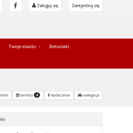
Zaloguj się
Zarejestruj się
Twoje miasto
Betoniaki
4
edni
terminy
wydarzenie
nawigacja
eju