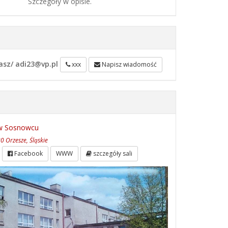
Szczegóły w opisie.
iasz/ adi23@vp.pl
xxx
Napisz wiadomość
 w Sosnowcu
0 Orzesze, Śląskie
Facebook
WWW
szczegóły sali