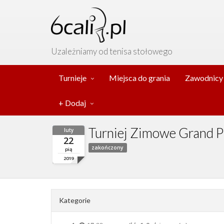
Uzależniamy od tenisa stołowego
Turnieje
Miejsca do grania
Zawodnicy
+ Dodaj
Turniej Zimowe Grand Pr
luty
22
zakończony
pią
2019
Kategorie