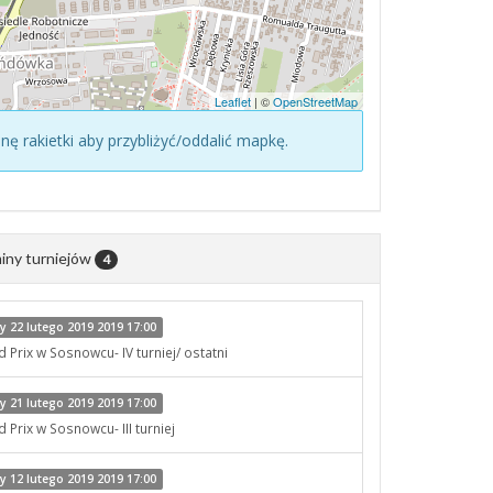
Leaflet
| ©
OpenStreetMap
konę rakietki aby przybliżyć/oddalić mapkę.
iny turniejów
4
 22 lutego 2019 2019 17:00
Prix w Sosnowcu- IV turniej/ ostatni
 21 lutego 2019 2019 17:00
Prix w Sosnowcu- III turniej
 12 lutego 2019 2019 17:00