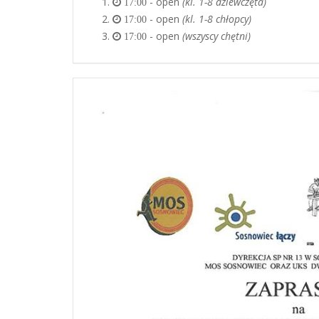
- open
(kl. 1-8 dziewczęta)
17:00
- open
(kl. 1-8 chłopcy)
17:00
- open
(wszyscy chętni)
17:00