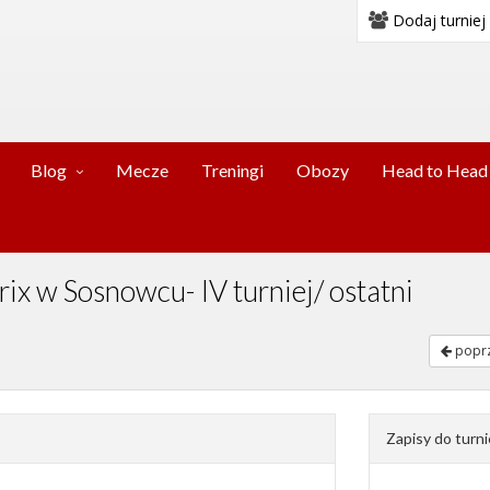
Dodaj turniej
Blog
Mecze
Treningi
Obozy
Head to Head
ix w Sosnowcu- IV turniej/ ostatni
poprz
Zapisy do turni