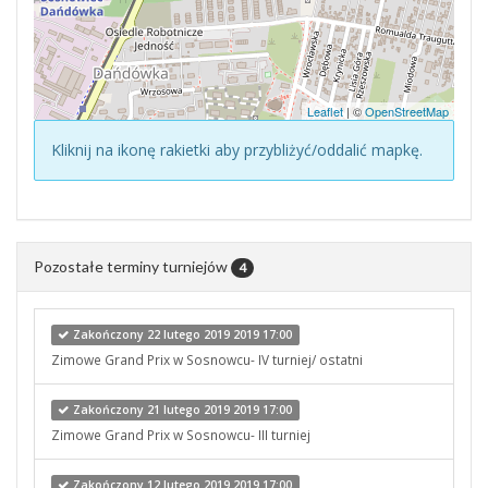
Leaflet
| ©
OpenStreetMap
Kliknij na ikonę rakietki aby przybliżyć/oddalić mapkę.
Pozostałe terminy turniejów
4
Zakończony 22 lutego 2019 2019 17:00
Zimowe Grand Prix w Sosnowcu- IV turniej/ ostatni
Zakończony 21 lutego 2019 2019 17:00
Zimowe Grand Prix w Sosnowcu- III turniej
Zakończony 12 lutego 2019 2019 17:00