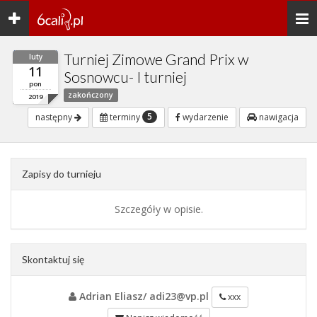
Toggle
Togg
navigation
navi
Turniej Zimowe Grand Prix w
luty
11
Sosnowcu- I turniej
pon
zakończony
2019
5
następny
terminy
wydarzenie
nawigacja
Zapisy do turnieju
Szczegóły w opisie.
Skontaktuj się
Adrian Eliasz/ adi23@vp.pl
xxx