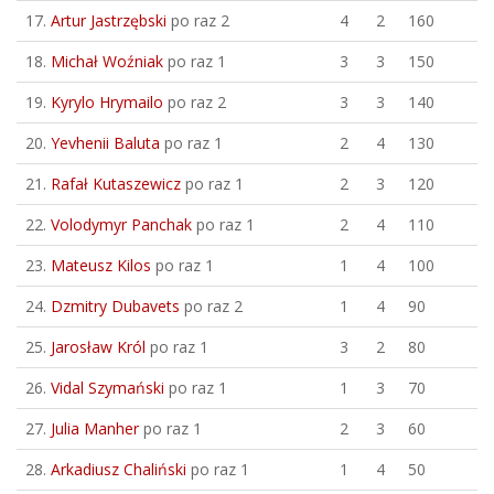
17.
Artur Jastrzębski
po raz 2
4
2
160
18.
Michał Woźniak
po raz 1
3
3
150
19.
Kyrylo Hrymailo
po raz 2
3
3
140
20.
Yevhenii Baluta
po raz 1
2
4
130
21.
Rafał Kutaszewicz
po raz 1
2
3
120
22.
Volodymyr Panchak
po raz 1
2
4
110
23.
Mateusz Kilos
po raz 1
1
4
100
24.
Dzmitry Dubavets
po raz 2
1
4
90
25.
Jarosław Król
po raz 1
3
2
80
26.
Vidal Szymański
po raz 1
1
3
70
27.
Julia Manher
po raz 1
2
3
60
28.
Arkadiusz Chaliński
po raz 1
1
4
50