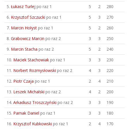
5.
Łukasz Turlej
po raz 1
5
2
280
6.
Krzysztof Szczucki
po raz 1
5
3
270
7.
Marcin Hołyst
po raz 1
5
2
260
8.
Grabowicz Marcin
po raz 2
3
3
250
9.
Marcin Stacha
po raz 2
5
2
240
10.
Maciek Stachowiak
po raz 1
3
3
230
11.
Norbert Rozmysłowski
po raz 2
4
3
220
12.
Piotr Czaja
po raz 1
2
4
210
13.
Leszek Michalski
po raz 2
4
2
200
14.
Arkadiusz Troszczyński
po raz 2
3
3
190
15.
Parnak Daniel
po raz 1
3
3
180
16.
Krzysztof Kubkowski
po raz 1
2
4
170