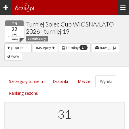
Toggle
Togg
navigation
navi
Turniej Solec Cup WIOSNA/LATO
maj
22
2026 - turniej 19
pią
zakończony
2026
24
poprzedni
następny
terminy
nawigacja
www
Szczegóły turnieju
Drabinki
Mecze
Wyniki
Ranking sezonu
31