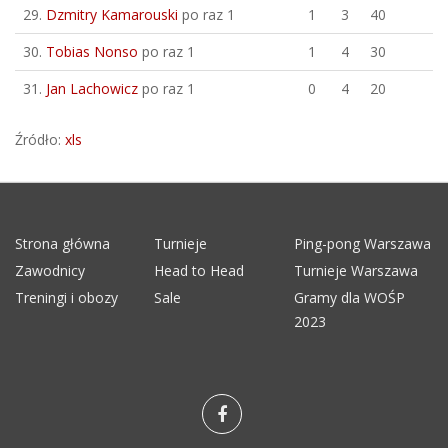
29.
Dzmitry Kamarouski
po raz 1
1
3
40
30.
Tobias Nonso
po raz 1
1
4
30
31.
Jan Lachowicz
po raz 1
0
4
20
Źródło:
xls
Strona główna
Turnieje
Ping-pong Warszawa
Zawodnicy
Head to Head
Turnieje Warszawa
Treningi i obozy
Sale
Gramy dla WOŚP
2023