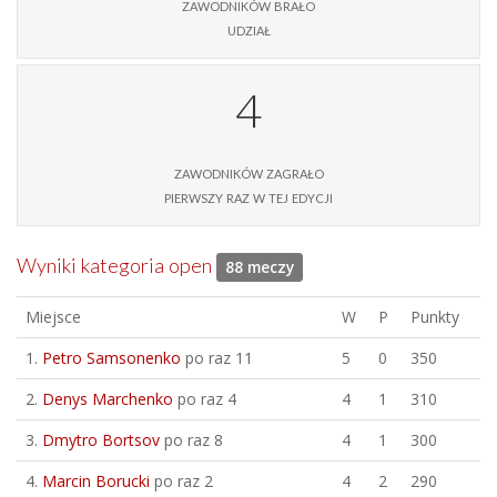
zawodników brało
udział
4
zawodników zagrało
pierwszy raz w tej edycji
Wyniki kategoria open
88 meczy
Miejsce
W
P
Punkty
1.
Petro Samsonenko
po raz 11
5
0
350
2.
Denys Marchenko
po raz 4
4
1
310
3.
Dmytro Bortsov
po raz 8
4
1
300
4.
Marcin Borucki
po raz 2
4
2
290