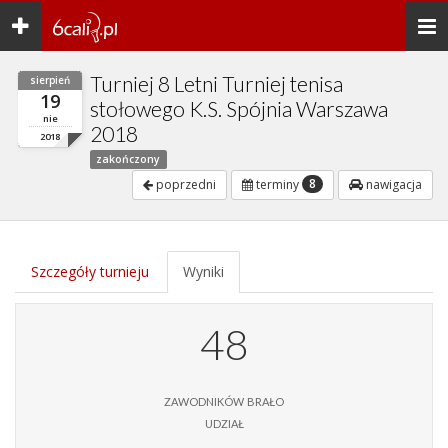
Toggle
Togg
navigation
navi
Turniej 8 Letni Turniej tenisa
sierpień
19
stołowego K.S. Spójnia Warszawa
nie
2018
2018
zakończony
8
poprzedni
terminy
nawigacja
Szczegóły turnieju
Wyniki
48
zawodników brało
udział