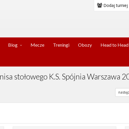
Dodaj turniej
Blog
Mecze
Treningi
Obozy
Head to Head
tenisa stołowego K.S. Spójnia Warszawa 
nastę