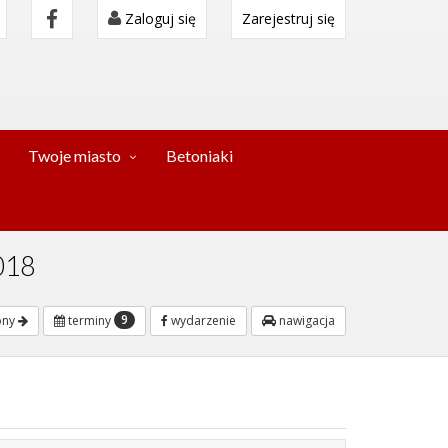
Zaloguj się
Zarejestruj się
Twoje miasto
Betoniaki
2018
9
pny
terminy
wydarzenie
nawigacja