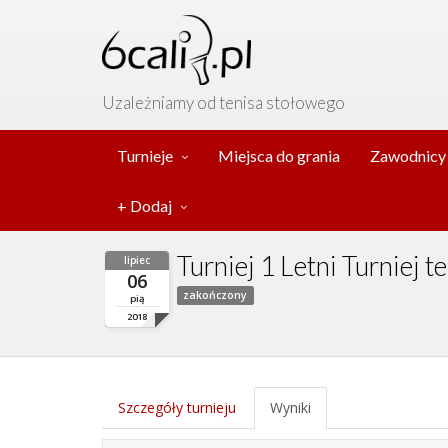
Uzależniamy od tenisa stołowego
Turnieje
Miejsca do grania
Zawodnicy
+ Dodaj
Turniej 1 Letni Turniej 
lipiec
06
zakończony
pią
2018
Szczegóły turnieju
Wyniki