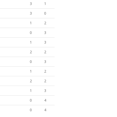
3
1
3
0
1
2
0
3
1
3
2
2
0
3
1
2
2
2
1
3
0
4
0
4