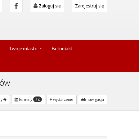
Zaloguj się
Zarejestruj się
Twoje miasto
Betoniaki
jów
12
ny
terminy
wydarzenie
nawigacja