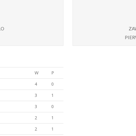
ło
za
pier
W
P
4
0
3
1
3
0
2
1
2
1