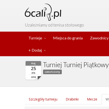
Uzależniamy od tenisa stołowego
Turnieje
Miejsca do grania
Zawodnicy
+ Dodaj
Turniej Turniej Piątkow
maj
25
zakończony
pią
2018
Szczegóły turnieju
Drabinki
Mecze
Wy