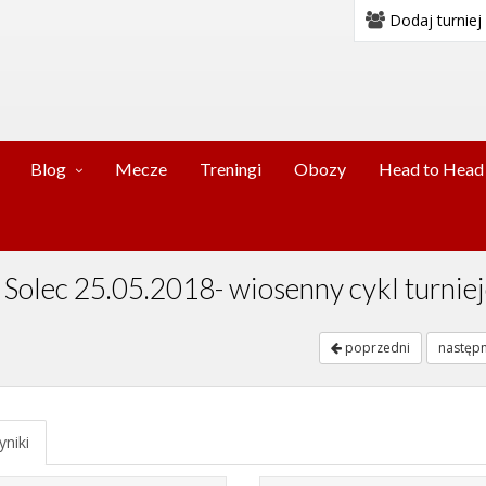
Dodaj turniej
Blog
Mecze
Treningi
Obozy
Head to Head
y Solec 25.05.2018- wiosenny cykl turnie
poprzedni
następ
niki