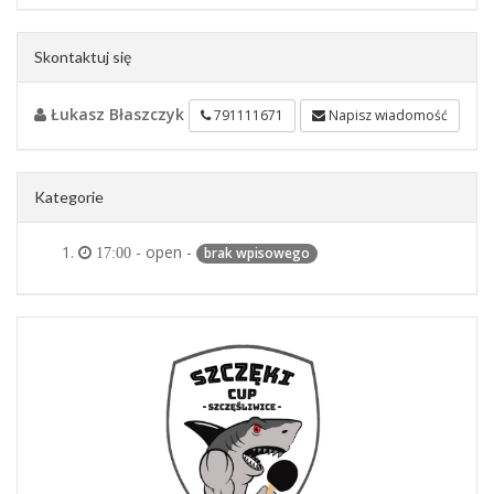
Skontaktuj się
Łukasz Błaszczyk
791111671
Napisz wiadomość
Kategorie
- open -
brak wpisowego
17:00