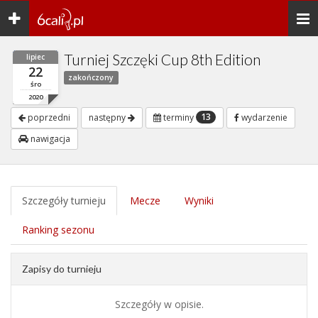
Toggle
Togg
navigation
navi
Turniej Szczęki Cup 8th Edition
lipiec
22
zakończony
śro
2020
13
poprzedni
następny
terminy
wydarzenie
nawigacja
Szczegóły turnieju
Mecze
Wyniki
Ranking sezonu
Zapisy do turnieju
Szczegóły w opisie.