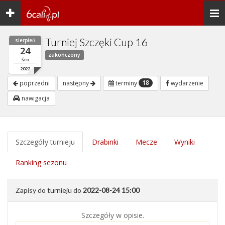
Toggle
Togg
navigation
navi
Turniej Szczęki Cup 16
sierpień
24
zakończony
śro
2022
18
poprzedni
następny
terminy
wydarzenie
nawigacja
Szczegóły turnieju
Drabinki
Mecze
Wyniki
Ranking sezonu
Zapisy do turnieju do
2022-08-24 15:00
Szczegóły w opisie.