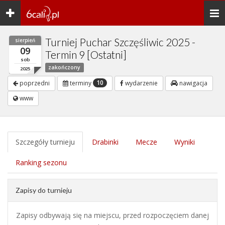
Toggle
Togg
navigation
navi
Turniej Puchar Szczęśliwic 2025 -
sierpień
09
Termin 9 [Ostatni]
sob
zakończony
2025
10
poprzedni
terminy
wydarzenie
nawigacja
www
Szczegóły turnieju
Drabinki
Mecze
Wyniki
Ranking sezonu
Zapisy do turnieju
Zapisy odbywają się na miejscu, przed rozpoczęciem danej