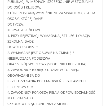
PUBLIKACJI W MEDIACH, SZCZEGÓLNIE W STOSUNKU
DO OSÓB I KLUBÓW,
KTÓRE ZOSTANĄ WYRÓŻNIONE ZA ŚWIADOMĄ ZGODĄ
OSOBY, KTÓREJ DANE
DOTYCZĄ.
XI. UWAGI KOŃCOWE
1. PRZY REJESTRACJI WYMAGANA JEST LEGITYMACJA
SZKOLNA, BĄDŹ
DOWÓD OSOBISTY.
2. WYMAGANE JEST OBUWIE NA ZMIANĘ Z
NIEBRUDZĄCĄ PODESZWĄ
ORAZ STRÓJ SPORTOWY (SPODENKI I KOSZULKA).
3. ZAWODNICY BIORĄCY UDZIAŁ W TURNIEJU
OBOWIĄZANI SĄ DO
PRZESTRZEGANIA POSTANOWIEŃ REGULAMINU I
PRZEPISÓW GRY.
4. ZAWODNICY PONOSZĄ PEŁNĄ ODPOWIEDZIALNOŚĆ
MATERIALNĄ ZA
SZKODY WYRZĄDZONE PRZEZ SIEBIE.