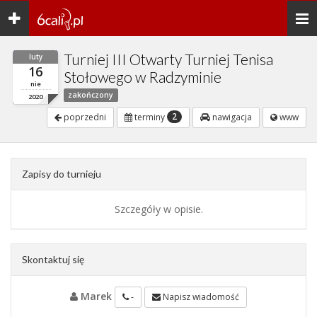
Toggle
Togg
navigation
navi
Turniej III Otwarty Turniej Tenisa
luty
16
Stołowego w Radzyminie
nie
zakończony
2020
2
poprzedni
terminy
nawigacja
www
Zapisy do turnieju
Szczegóły w opisie.
Skontaktuj się
Marek
-
Napisz wiadomość