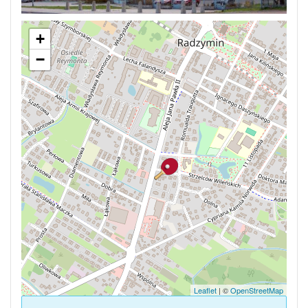
+
−
Leaflet
| ©
OpenStreetMap