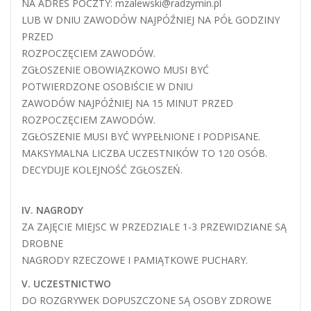
NA ADRES POCZTY: mzalewski@radzymin.pl
LUB W DNIU ZAWODÓW NAJPÓŹNIEJ NA PÓŁ GODZINY
PRZED
ROZPOCZĘCIEM ZAWODÓW.
ZGŁOSZENIE OBOWIĄZKOWO MUSI BYĆ
POTWIERDZONE OSOBIŚCIE W DNIU
ZAWODÓW NAJPÓŹNIEJ NA 15 MINUT PRZED
ROZPOCZĘCIEM ZAWODÓW.
ZGŁOSZENIE MUSI BYĆ WYPEŁNIONE I PODPISANE.
MAKSYMALNA LICZBA UCZESTNIKÓW TO 120 OSÓB.
DECYDUJE KOLEJNOŚĆ ZGŁOSZEŃ.
IV. NAGRODY
ZA ZAJĘCIE MIEJSC W PRZEDZIALE 1-3 PRZEWIDZIANE SĄ
DROBNE
NAGRODY RZECZOWE I PAMIĄTKOWE PUCHARY.
V. UCZESTNICTWO
DO ROZGRYWEK DOPUSZCZONE SĄ OSOBY ZDROWE