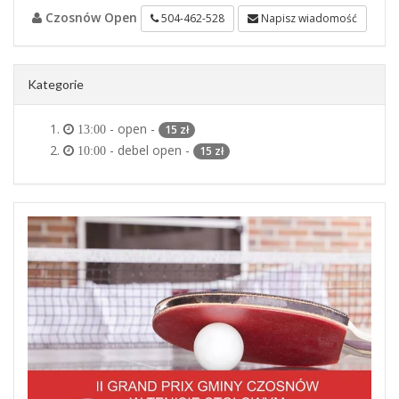
Czosnów Open
504-462-528
Napisz wiadomość
Kategorie
- open -
15 zł
13:00
- debel open -
15 zł
10:00