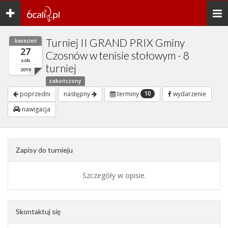
Toggle
Togg
navigation
navi
Turniej II GRAND PRIX Gminy
kwiecień
27
Czosnów w tenisie stołowym - 8
sob
turniej
2019
zakończony
10
poprzedni
następny
terminy
wydarzenie
nawigacja
Zapisy do turnieju
Szczegóły w opisie.
Skontaktuj się