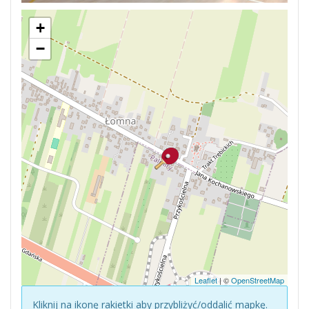
+
−
Leaflet
| ©
OpenStreetMap
Kliknij na ikonę rakietki aby przybliżyć/oddalić mapkę.