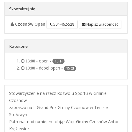
Skontaktuj się
Czosnów Open
504-462-528
Napisz wiadomość
Kategorie
- open -
15 zł
13:00
- debel open -
15 zł
10:00
Stowarzyszenie na rzecz Rozwoju Sportu w Gminie
Czosnów
zaprasza na II Grand Prix Gminy Czosnów w Tenisie
Stołowym.
Patronat nad turniejem objął Wójt Gminy Czosnów Antoni
Kręźlewicz.