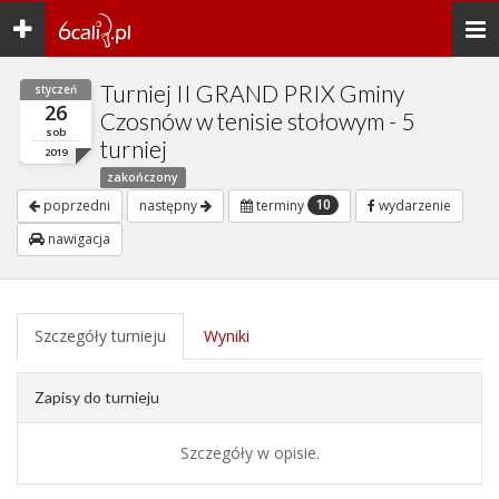
Toggle
Togg
navigation
navi
Turniej II GRAND PRIX Gminy
styczeń
26
Czosnów w tenisie stołowym - 5
sob
turniej
2019
zakończony
10
poprzedni
następny
terminy
wydarzenie
nawigacja
Szczegóły turnieju
Wyniki
Zapisy do turnieju
Szczegóły w opisie.