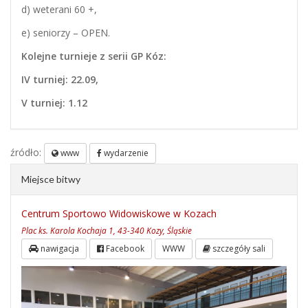
d) weterani 60 +,
e) seniorzy – OPEN.
Kolejne turnieje z serii GP Kóz:
IV turniej: 22.09,
V turniej: 1.12
źródło:
www
wydarzenie
Miejsce bitwy
Centrum Sportowo Widowiskowe w Kozach
Plac ks. Karola Kochaja 1, 43-340 Kozy, Śląskie
nawigacja
Facebook
WWW
szczegóły sali