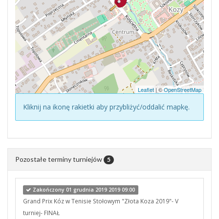
Leaflet
| ©
OpenStreetMap
Kliknij na ikonę rakietki aby przybliżyć/oddalić mapkę.
Pozostałe terminy turniejów
5
Zakończony 01 grudnia 2019 2019 09:00
Grand Prix Kóz w Tenisie Stołowym "Złota Koza 2019"- V
turniej- FINAŁ