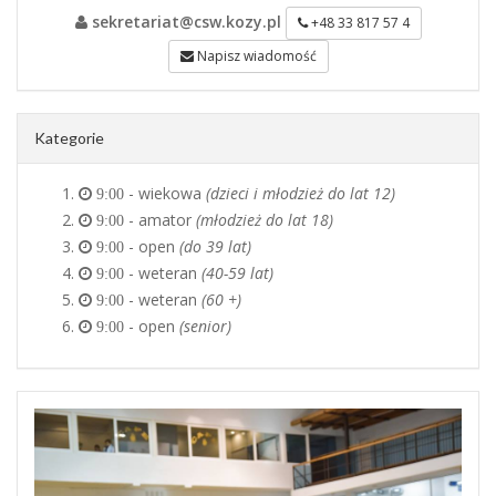
sekretariat@csw.kozy.pl
+48 33 817 57 4
Napisz wiadomość
Kategorie
- wiekowa
(dzieci i młodzież do lat 12)
9:00
- amator
(młodzież do lat 18)
9:00
- open
(do 39 lat)
9:00
- weteran
(40-59 lat)
9:00
- weteran
(60 +)
9:00
- open
(senior)
9:00