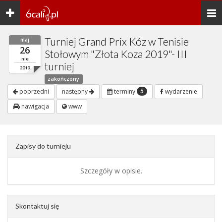
Toggle
Togg
navigation
navi
Turniej Grand Prix Kóz w Tenisie
maj
26
Stołowym "Złota Koza 2019"- III
nie
turniej
2019
zakończony
5
poprzedni
następny
terminy
wydarzenie
nawigacja
www
Zapisy do turnieju
Szczegóły w opisie.
Skontaktuj się