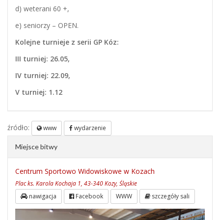
d) weterani 60 +,
e) seniorzy – OPEN.
Kolejne turnieje z serii GP Kóz:
III turniej: 26.05,
IV turniej: 22.09,
V turniej: 1.12
źródło:
www
wydarzenie
Miejsce bitwy
Centrum Sportowo Widowiskowe w Kozach
Plac ks. Karola Kochaja 1, 43-340 Kozy, Śląskie
nawigacja
Facebook
WWW
szczegóły sali