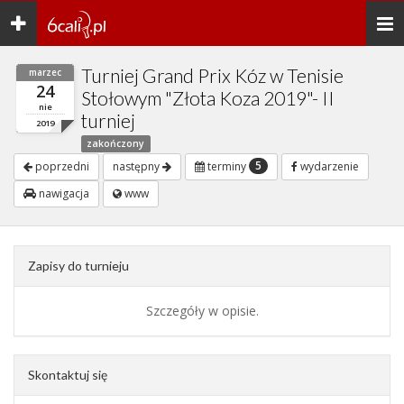
Toggle
Togg
navigation
navi
Turniej Grand Prix Kóz w Tenisie
marzec
24
Stołowym "Złota Koza 2019"- II
nie
turniej
2019
zakończony
5
poprzedni
następny
terminy
wydarzenie
nawigacja
www
Zapisy do turnieju
Szczegóły w opisie.
Skontaktuj się