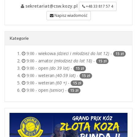
sekretariat@csw.kozy.pl
+48 33 817 57 4
Napisz wiadomość
Kategorie
- wiekowa
(dzieci i młodzież do lat 12)
-
15 zł
9:00
- amator
(młodzież do lat 18)
-
15 zł
9:00
- open
(do 39 lat)
-
15 zł
9:00
- weteran
(40-59 lat)
-
15 zł
9:00
- weteran
(60 +)
-
15 zł
9:00
- open
(senior)
-
15 zł
9:00