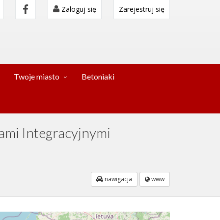
Zaloguj się
Zarejestruj się
Twoje miasto
Betoniaki
łami Integracyjnymi
nawigacja
www