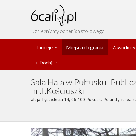
Uzależniamy od tenisa stołowego
Turnieje
Miejsca do grania
Zawodnicy
+ Dodaj
Sala Hala w Pułtusku- Publi
im.T.Kościuszki
aleja Tysiąclecia 14, 06-100 Pułtusk, Poland , liczba 