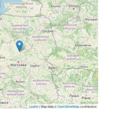
Leaflet
| Map data ©
OpenStreetMap
contributors