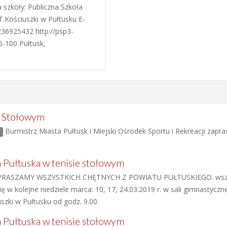
 szkoły: Publiczna Szkoła
.Kościuszki w Pułtusku E-
0236925432 http://psp3-
06-100 Pułtusk,
e Stołowym
Burmistrz Miasta Pułtusk i Miejski Ośrodek Sportu i Rekreacji zapras
 Pułtuska w tenisie stołowym
RASZAMY WSZYSTKICH CHĘTNYCH Z POWIATU PUŁTUSKIEGO. wszystk
 w kolejne niedziele marca: 10, 17, 24.03.2019 r. w sali gimnastyczn
uszki w Pułtusku od godz. 9.00
 Pułtuska w tenisie stołowym