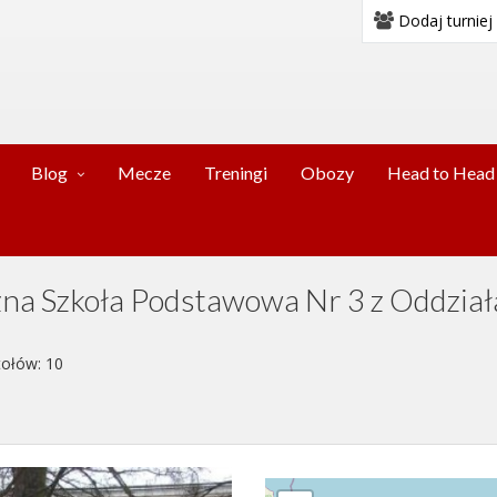
Dodaj turniej
Blog
Mecze
Treningi
Obozy
Head to Head
czna Szkoła Podstawowa Nr 3 z Oddzia
stołów: 10