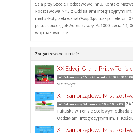
Sala przy Szkole Podstawowej nr 3. Kontakt Nazwa
Podstawowa Nr 3 z Oddziałami Integracyjnymi im.T
mail szkoły: sekretariat@psp3.pultusk.pl Telefon: 
pultusk.bip.org.pl/ Adres szkoły: Al.1000-Lecia 14, 
woj.mazowieckie
Zorganizowane turnieje
XX Edycji Grand Prix w Tenisi
Zakończony 16 października 2020 2020 16:00
Stołowym
XIII Samorządowe Mistrzostwa
ZAP
Zakończony 24 marca 2019 2019 09:00
Pułtuska w Tenisie Stołowym odbędą się
Oddziałami Integracyjnymi im. T. Kości
XIII Samorządowe Mistrzostwa