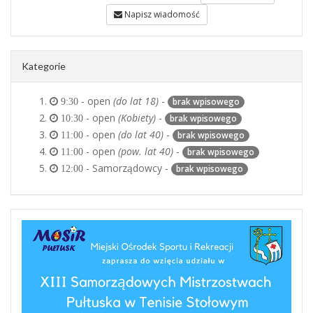
Napisz wiadomość
Kategorie
- open
(do lat 18)
-
brak wpisowego
9:30
- open
(Kobiety)
-
brak wpisowego
10:30
- open
(do lat 40)
-
brak wpisowego
11:00
- open
(pow. lat 40)
-
brak wpisowego
11:00
- Samorządowcy -
brak wpisowego
12:00