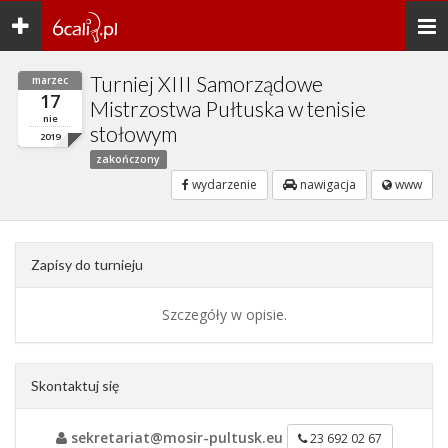
Toggle
Togg
navigation
navi
Turniej XIII Samorządowe
marzec
17
Mistrzostwa Pułtuska w tenisie
nie
stołowym
2019
zakończony
wydarzenie
nawigacja
www
Zapisy do turnieju
Szczegóły w opisie.
Skontaktuj się
sekretariat@mosir-pultusk.eu
23 692 02 67