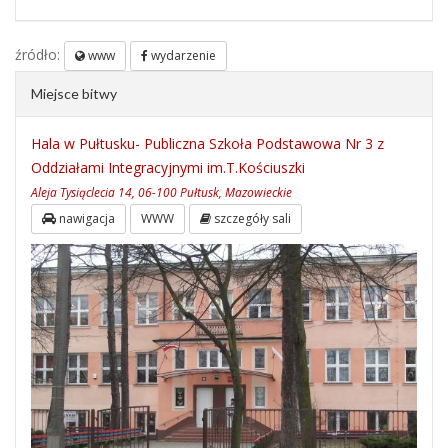
źródło:
www
wydarzenie
Miejsce bitwy
Hala w Pułtusku- Publiczna Szkoła Podstawowa Nr 3 z
Oddziałami Integracyjnymi im.T.Kościuszki
Aleja Tysiąclecia 14, 06-100 Pułtusk, Mazowieckie
nawigacja
WWW
szczegóły sali