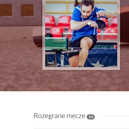
Rozegrane mecze
24