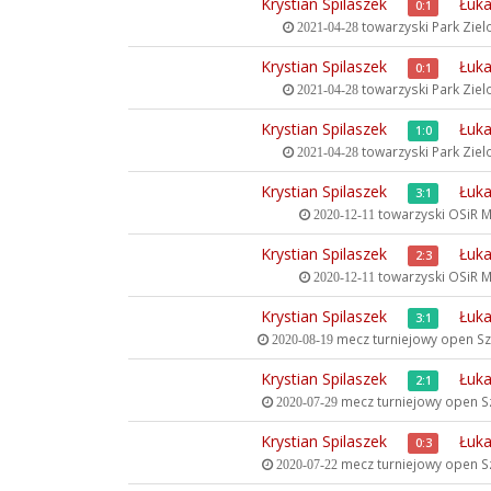
Krystian Spilaszek
Łuka
0:1
towarzyski
Park Zie
2021-04-28
Krystian Spilaszek
Łuka
0:1
towarzyski
Park Zie
2021-04-28
Krystian Spilaszek
Łuka
1:0
towarzyski
Park Zie
2021-04-28
Krystian Spilaszek
Łuka
3:1
towarzyski
OSiR M
2020-12-11
Krystian Spilaszek
Łuka
2:3
towarzyski
OSiR M
2020-12-11
Krystian Spilaszek
Łuka
3:1
mecz turniejowy open
Sz
2020-08-19
Krystian Spilaszek
Łuka
2:1
mecz turniejowy open
S
2020-07-29
Krystian Spilaszek
Łuka
0:3
mecz turniejowy open
S
2020-07-22