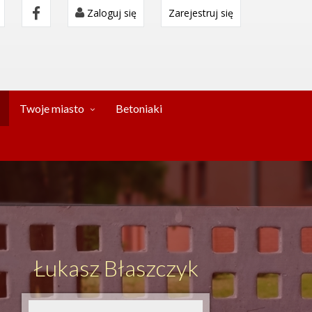
Zaloguj się
Zarejestruj się
Twoje miasto
Betoniaki
Łukasz Błaszczyk