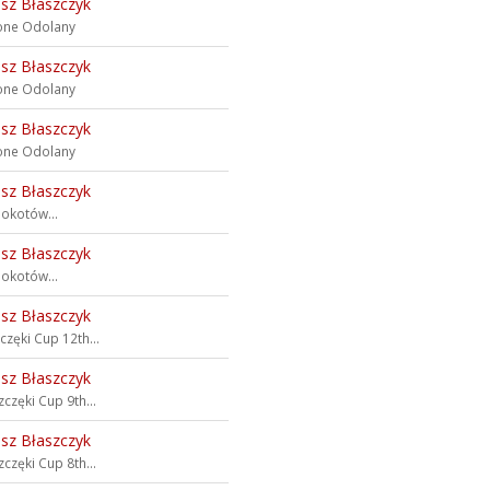
sz Błaszczyk
lone Odolany
sz Błaszczyk
lone Odolany
sz Błaszczyk
lone Odolany
sz Błaszczyk
okotów...
sz Błaszczyk
okotów...
sz Błaszczyk
częki Cup 12th...
sz Błaszczyk
zczęki Cup 9th...
sz Błaszczyk
zczęki Cup 8th...