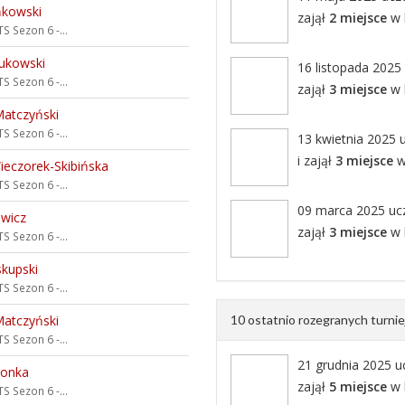
ńkowski
zajął
2 miejsce
w k
S Sezon 6 -...
ukowski
16 listopada 2025 
S Sezon 6 -...
zajął
3 miejsce
w k
atczyński
S Sezon 6 -...
13 kwietnia 2025 u
i zajął
3 miejsce
w 
ieczorek-Skibińska
S Sezon 6 -...
09 marca 2025 ucze
ewicz
zajął
3 miejsce
w k
S Sezon 6 -...
skupski
S Sezon 6 -...
atczyński
10 ostatnio rozegranych turni
S Sezon 6 -...
21 grudnia 2025 uc
ronka
zajął
5 miejsce
w k
S Sezon 6 -...