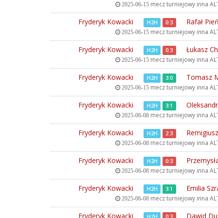
mecz turniejowy inna
ALT
2025-06-15
Fryderyk Kowacki
Rafał Pie
H2H
0:3
mecz turniejowy inna
ALT
2025-06-15
Fryderyk Kowacki
Łukasz Ch
H2H
0:3
mecz turniejowy inna
ALT
2025-06-15
Fryderyk Kowacki
Tomasz M
H2H
3:0
mecz turniejowy inna
ALT
2025-06-15
Fryderyk Kowacki
Oleksand
H2H
3:1
mecz turniejowy inna
ALT
2025-06-08
Fryderyk Kowacki
Remigiusz
H2H
2:3
mecz turniejowy inna
ALT
2025-06-08
Fryderyk Kowacki
Przemysła
H2H
0:3
mecz turniejowy inna
ALT
2025-06-08
Fryderyk Kowacki
Emilia Sz
H2H
3:1
mecz turniejowy inna
ALT
2025-06-08
Fryderyk Kowacki
Dawid Du
H2H
0:3