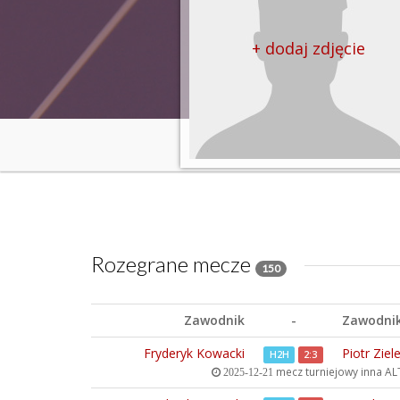
+ dodaj zdjęcie
Rozegrane mecze
150
Zawodnik
-
Zawodni
Fryderyk Kowacki
Piotr Ziel
H2H
2:3
mecz turniejowy inna
ALT
2025-12-21