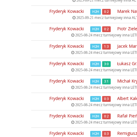
mecz turniejowy inna
ALT
2025-09-21
Fryderyk Kowacki
Marek Na
H2H
0:2
mecz turniejowy inna
ALT
2025-09-21
Fryderyk Kowacki
Piotr Ziel
H2H
0:2
mecz turniejowy inna
LETN
2025-08-24
Fryderyk Kowacki
Jacek Mar
H2H
1:3
mecz turniejowy inna
LETN
2025-08-24
Fryderyk Kowacki
Łukasz Gr
H2H
3:0
mecz turniejowy inna
LETN
2025-08-24
Fryderyk Kowacki
Michał Kr
H2H
3:1
mecz turniejowy inna
LETN
2025-08-24
Fryderyk Kowacki
Albert Kal
H2H
0:3
mecz turniejowy inna
LETN
2025-08-24
Fryderyk Kowacki
Rafał Pie
H2H
0:2
mecz turniejowy inna
LETN
2025-08-24
Fryderyk Kowacki
Remigiusz
H2H
0:3