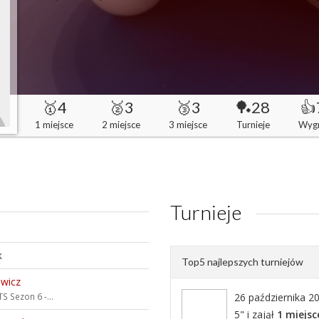
🥇4
🥈3
🥉3
🏓28
👍
1 miejsce
2 miejsce
3 miejsce
Turnieje
Wyg
Turnieje
k
Top5 najlepszych turniejów
ewicz
S Sezon 6 -...
26 października 20
5" i zajął
1 miejsc