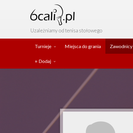
Uzależniamy od tenisa stołowego
Turnieje
Miejsca do grania
Zawodnicy
+ Dodaj