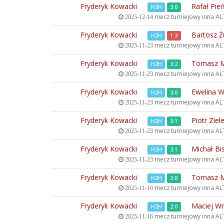
Fryderyk Kowacki
Rafał Pie
H2H
3:0
mecz turniejowy inna
ALT
2025-12-14
Fryderyk Kowacki
Bartosz Ż
H2H
1:3
mecz turniejowy inna
ALT
2025-11-23
Fryderyk Kowacki
Tomasz M
H2H
3:2
mecz turniejowy inna
ALT
2025-11-23
Fryderyk Kowacki
Ewelina W
H2H
3:0
mecz turniejowy inna
ALT
2025-11-23
Fryderyk Kowacki
Piotr Ziel
H2H
3:1
mecz turniejowy inna
ALT
2025-11-23
Fryderyk Kowacki
Michał Bi
H2H
3:1
mecz turniejowy inna
ALT
2025-11-23
Fryderyk Kowacki
Tomasz M
H2H
2:0
mecz turniejowy inna
ALT
2025-11-16
Fryderyk Kowacki
Maciej W
H2H
2:0
mecz turniejowy inna
ALT
2025-11-16