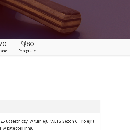
70
👎80
rane
Przegrane
25 uczestniczył w turnieju "ALTS Sezon 6 - kolejka
e
w kategorii inna.