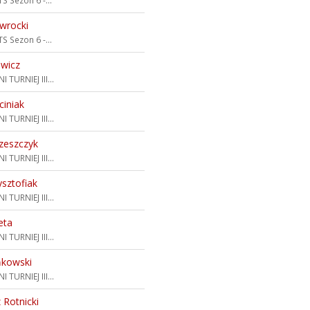
S Sezon 6 -...
wrocki
S Sezon 6 -...
ewicz
I TURNIEJ III...
ciniak
I TURNIEJ III...
zeszczyk
I TURNIEJ III...
ysztofiak
I TURNIEJ III...
eta
I TURNIEJ III...
ńkowski
I TURNIEJ III...
 Rotnicki