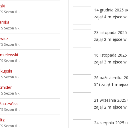
ński
14 grudnia 2025 uc
S Sezon 6 -...
zajął
4 miejsce
w k
ramka
S Sezon 6 -...
23 listopada 2025 
ewicz
zajął
2 miejsce
w k
S Sezon 6 -...
mielewski
16 listopada 2025 
S Sezon 6 -...
zajął
3 miejsce
w k
skupski
S Sezon 6 -...
26 października 20
5" i zajął
1 miejsc
śmider
S Sezon 6 -...
21 września 2025 u
atczyński
zajął
2 miejsce
w k
S Sezon 6 -...
ltz
24 sierpnia 2025 u
S Sezon 6 -...