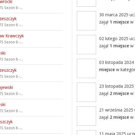
wrocki
S Sezon 6 -...
30 marca 2025 ucze
zeszczyk
zajął
1 miejsce
w k
S Sezon 6 -...
aw Krawczyk
02 lutego 2025 ucz
S Sezon 6 -...
zajął
1 miejsce
w k
ński
S Sezon 6 -...
03 listopada 2024 
miejsce
w kategori
zeszczyk
S Sezon 6 -...
23 listopada 2025 
jewski
zajął
2 miejsce
w k
S Sezon 6 -...
ński
21 września 2025 u
S Sezon 6 -...
zajął
2 miejsce
w k
eszczyk
S Sezon 6 -...
11 maja 2025 uczes