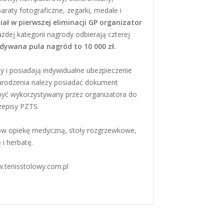
araty fotograficzne, zegarki, medale i
ał w pierwszej eliminacji GP organizator
żdej kategorii nagrody odbierają czterej
dywana pula nagród to 10 000 zł.
ny i posiadają indywidualne ubezpieczenie
y urodzenia należy posiadać dokument
być wykorzystywany przez organizatora do
przepisy PZTS.
ów opiekę medyczną, stoły rozgrzewkowe,
 i herbatę.
w.tenisstolowy.com.pl