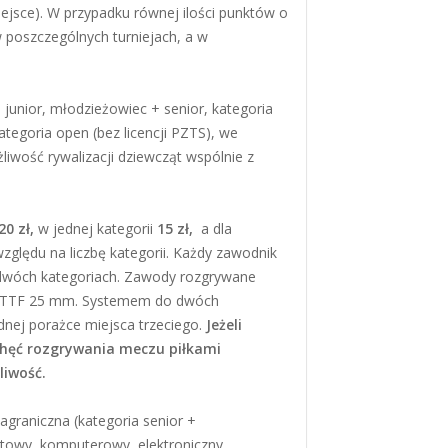
iejsce). W przypadku równej ilości punktów o
 poszczególnych turniejach, a w
, junior, młodzieżowiec + senior, kategoria
kategoria open (bez licencji PZTS), we
iwość rywalizacji dziewcząt wspólnie z
20 zł,
w jednej kategorii
15 zł,
a dla
zględu na liczbę kategorii. Każdy zawodnik
dwóch kategoriach. Zawody rozgrywane
R ITTF 25 mm. Systemem do dwóch
dnej porażce miejsca trzeciego.
Jeżeli
hęć rozgrywania meczu piłkami
liwość.
agraniczna (kategoria senior +
towy, komputerowy, elektroniczny,