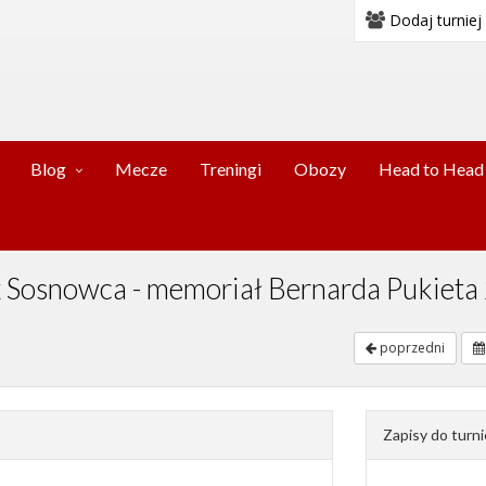
Dodaj turniej
Blog
Mecze
Treningi
Obozy
Head to Head
x Sosnowca - memoriał Bernarda Pukieta
poprzedni
Zapisy do turni