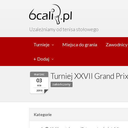
Uzależniamy od tenisa stołowego
Turnieje
Miejsca do grania
Zawodnicy
+ Dodaj
Turniej XXVII Grand Pri
marzec
03
zakończony
nie
2019
Kategorie