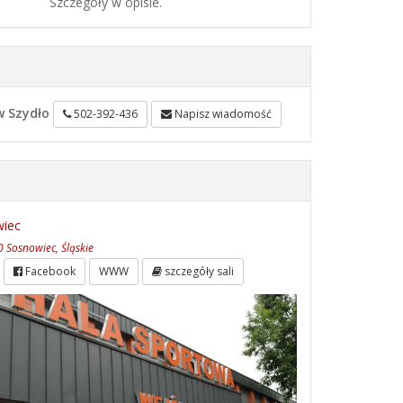
Szczegóły w opisie.
w Szydło
502-392-436
Napisz wiadomość
iec
 Sosnowiec, Śląskie
Facebook
WWW
szczegóły sali