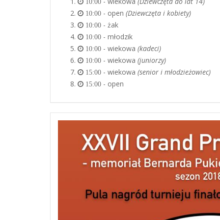
- wiekowa
(Dziewczęta do lat 14)
10:00
- open
(Dziewczęta i kobiety)
10:00
- żak
10:00
- młodzik
10:00
- wiekowa
(kadeci)
10:00
- wiekowa
(juniorzy)
10:00
- wiekowa
(senior i młodzieżowiec)
15:00
- open
15:00