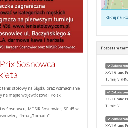
Kliknij na i
Pozostałe term
Prix Sosnowca
Zakończony
kieta
XXVII Grand P
Turniej VI (FIN
 tenis stołowy na Śląsku oraz wzmacnianie
Zakończony
ny na mapie województwa i Polski.
XXVII Grand P
Turniej V
ski w Sosnowcu, MOSiR Sosnowiec, SP 45 w
snowiec, firma „Tornado”.
Zakończony 
XXVII Grand P