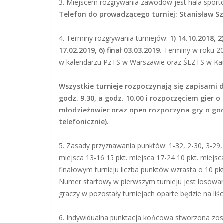
3. Miejscem rozgrywania zawodów jest hala sport
Telefon do prowadzącego turniej: Stanisław S
4. Terminy rozgrywania turniejów:
1) 14.10.2018, 2
17
.02.2019,
6) finał
03.03.2019
.
Terminy w roku 20
w kalendarzu PZTS w Warszawie oraz ŚLZTS w Ka
Wszystkie turnieje rozpoczynają się zapisami
godz. 9.30, a godz. 10.00 i rozpoczęciem gier o
młodzieżowiec oraz open rozpoczyna gry o godz
telefonicznie).
5. Zasady przyznawania punktów: 1-32, 2-30, 3-29, 
miejsca 13-16 15 pkt. miejsca 17-24 10 pkt. miejsca
finałowym turnieju liczba punktów wzrasta o 10 p
Numer startowy w pierwszym turnieju jest losowa
graczy w pozostały turniejach oparte będzie na li
6. Indywidualna punktacja końcowa stworzona zos