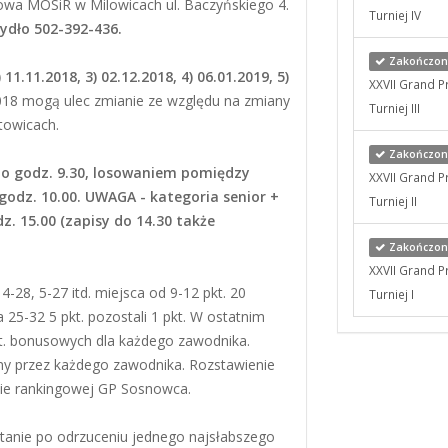
owa MOSiR w Milowicach ul. Baczyńskiego 4.
Turniej IV
zydło
502-392-436.
Zakończony
) 11.11.2018, 3) 02.12.2018, 4) 06
.01.2019,
5)
XXVII Grand P
18 mogą ulec zmianie ze względu na zmiany
Turniej III
towicach.
Zakończony
 do godz. 9.30, losowaniem pomiędzy
XXVII Grand P
 godz. 10.00. UWAGA - kategoria senior +
Turniej II
. 15.00 (zapisy do 14.30 także
Zakończony
XXVII Grand P
4-28, 5-27 itd. miejsca od 9-12 pkt. 20
Turniej I
 25-32 5 pkt. pozostali 1 pkt. W ostatnim
kt. bonusowych dla każdego zawodnika.
ny przez każdego zawodnika. Rozstawienie
ście rankingowej GP Sosnowca.
tanie po odrzuceniu jednego najsłabszego