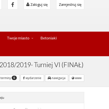
Zaloguj się
Zarejestruj się
Twoje miasto
Betoniaki
 2018/2019- Turniej VI (FINAŁ)
6
terminy
wydarzenie
nawigacja
www
eju