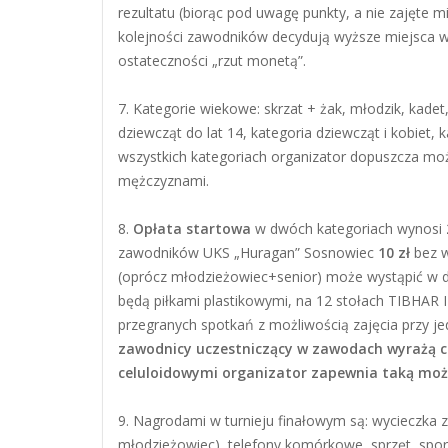
rezultatu (biorąc pod uwagę punkty, a nie zajęte m
kolejności zawodników decydują wyższe miejsca w
ostateczności „rzut monetą”.
7. Kategorie wiekowe: skrzat + żak, młodzik, kadet
dziewcząt do lat 14, kategoria dziewcząt i kobiet, 
wszystkich kategoriach organizator dopuszcza możl
mężczyznami.
8.
Opłata startowa
w dwóch kategoriach wynosi
zawodników UKS „Huragan” Sosnowiec
10 zł
bez w
(oprócz młodzieżowiec+senior) może wystąpić w 
będą piłkami plastikowymi, na 12 stołach TIBHA
przegranych spotkań z możliwością zajęcia przy je
zawodnicy uczestniczący w zawodach wyrażą c
celuloidowymi organizator zapewnia taką moż
9. Nagrodami w turnieju finałowym są: wycieczka z
młodzieżowiec), telefony komórkowe, sprzęt spor