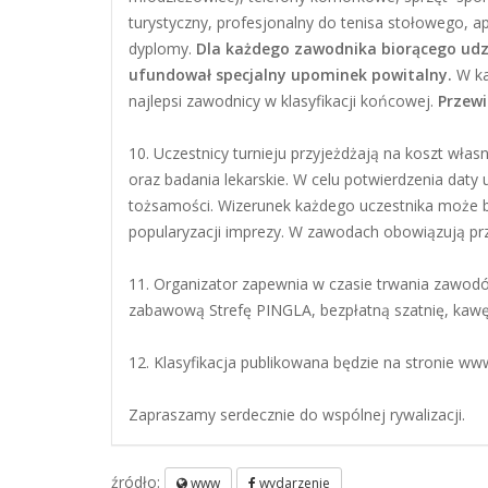
turystyczny, profesjonalny do tenisa stołowego, ap
dyplomy.
Dla każdego zawodnika biorącego udzi
ufundował specjalny upominek powitalny.
W ka
najlepsi zawodnicy w klasyfikacji końcowej.
Przewi
10. Uczestnicy turnieju przyjeżdżają na koszt włas
oraz badania lekarskie. W celu potwierdzenia dat
tożsamości. Wizerunek każdego uczestnika może 
popularyzacji imprezy. W zawodach obowiązują 
11. Organizator zapewnia w czasie trwania zawod
zabawową Strefę PINGLA, bezpłatną szatnię, kawę
12. Klasyfikacja publikowana będzie na stronie ww
Zapraszamy serdecznie do wspólnej rywalizacji.
źródło:
www
wydarzenie