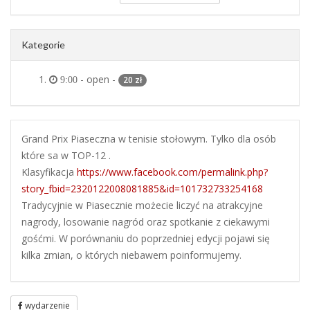
Kategorie
- open -
20 zł
9:00
Grand Prix Piaseczna w tenisie stołowym. Tylko dla osób
które sa w TOP-12 .
Klasyfikacja
https://www.facebook.com/permalink.php?
story_fbid=2320122008081885&id=101732733254168
Tradycyjnie w Piasecznie możecie liczyć na atrakcyjne
nagrody, losowanie nagród oraz spotkanie z ciekawymi
gośćmi. W porównaniu do poprzedniej edycji pojawi się
kilka zmian, o których niebawem poinformujemy.
wydarzenie