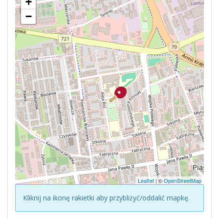
+
−
Leaflet
| ©
OpenStreetMap
Kliknij na ikonę rakietki aby przybliżyć/oddalić mapkę.