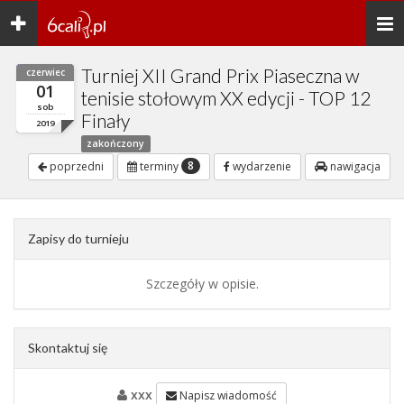
Toggle
Togg
navigation
navi
Turniej XII Grand Prix Piaseczna w
czerwiec
01
tenisie stołowym XX edycji - TOP 12
sob
Finały
2019
zakończony
8
poprzedni
terminy
wydarzenie
nawigacja
Zapisy do turnieju
Szczegóły w opisie.
Skontaktuj się
xxx
Napisz wiadomość