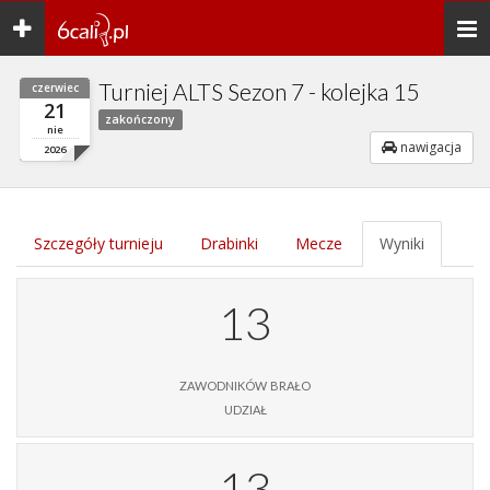
Toggle
Togg
navigation
navi
Turniej ALTS Sezon 7 - kolejka 15
czerwiec
21
zakończony
nie
nawigacja
2026
Szczegóły turnieju
Drabinki
Mecze
Wyniki
13
zawodników brało
udział
13