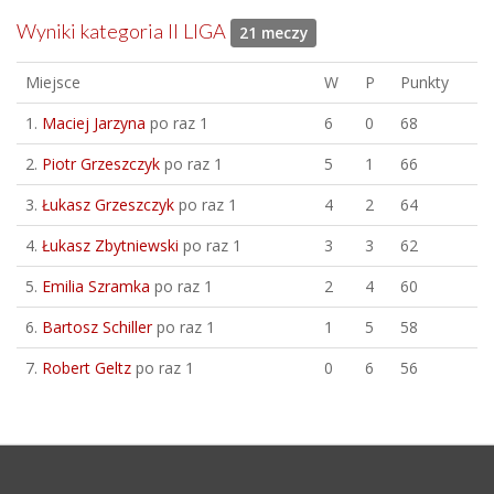
Wyniki kategoria II LIGA
21 meczy
Miejsce
W
P
Punkty
1.
Maciej Jarzyna
po raz 1
6
0
68
2.
Piotr Grzeszczyk
po raz 1
5
1
66
3.
Łukasz Grzeszczyk
po raz 1
4
2
64
4.
Łukasz Zbytniewski
po raz 1
3
3
62
5.
Emilia Szramka
po raz 1
2
4
60
6.
Bartosz Schiller
po raz 1
1
5
58
7.
Robert Geltz
po raz 1
0
6
56