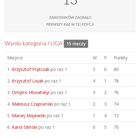
zawodników zagrało
pierwszy raz w tej edycji
Wyniki kategoria I LIGA
15 meczy
Miejsce
W
P
Punkty
1.
Krzysztof Frątczak
po raz 1
5
0
80
2.
Krzysztof Lisiak
po raz 1
4
1
78
3.
Dmytro Hlovatskyi
po raz 1
3
2
76
4.
Mateusz Czaprański
po raz 1
2
3
74
5.
Maciej Majewski
po raz 1
1
4
72
6.
Karol Siliński
po raz 1
0
5
70