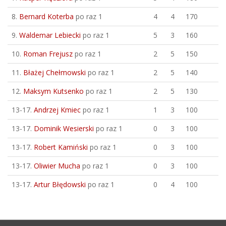
8.
Bernard Koterba
po raz 1
4
4
170
9.
Waldemar Lebiecki
po raz 1
5
3
160
10.
Roman Frejusz
po raz 1
2
5
150
11.
Błażej Chełmowski
po raz 1
2
5
140
12.
Maksym Kutsenko
po raz 1
2
5
130
13-17.
Andrzej Kmiec
po raz 1
1
3
100
13-17.
Dominik Wesierski
po raz 1
0
3
100
13-17.
Robert Kamiński
po raz 1
0
3
100
13-17.
Oliwier Mucha
po raz 1
0
3
100
13-17.
Artur Błędowski
po raz 1
0
4
100