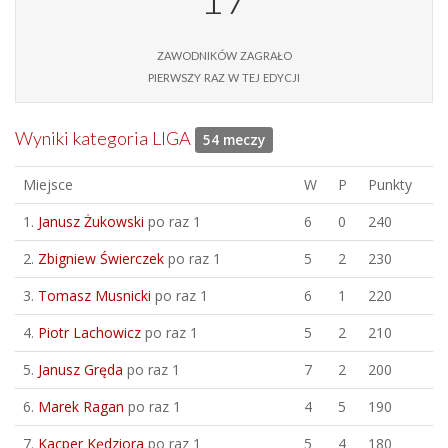
zawodników zagrało
pierwszy raz w tej edycji
Wyniki kategoria LIGA
54 meczy
Miejsce
W
P
Punkty
1.
Janusz Żukowski
po raz 1
6
0
240
2.
Zbigniew Świerczek
po raz 1
5
2
230
3.
Tomasz Musnicki
po raz 1
6
1
220
4.
Piotr Lachowicz
po raz 1
5
2
210
5.
Janusz Gręda
po raz 1
7
2
200
6.
Marek Ragan
po raz 1
4
5
190
7.
Kacper Kędziora
po raz 1
5
4
180