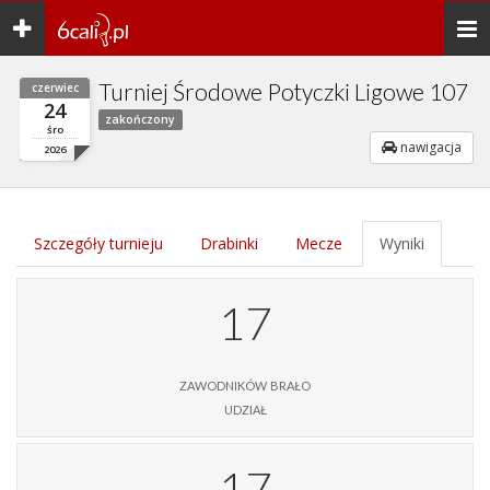
Toggle
Togg
navigation
navi
Turniej Środowe Potyczki Ligowe 107
czerwiec
24
zakończony
śro
nawigacja
2026
Szczegóły turnieju
Drabinki
Mecze
Wyniki
17
zawodników brało
udział
17