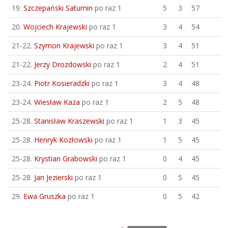
19.
Szczepański Saturnin
po raz 1
5
3
57
20.
Wojciech Krajewski
po raz 1
3
4
54
21-22.
Szymon Krajewski
po raz 1
3
4
51
21-22.
Jerzy Drozdowski
po raz 1
2
4
51
23-24.
Piotr Kosieradzki
po raz 1
3
4
48
23-24.
Wiesław Kaza
po raz 1
2
5
48
25-28.
Stanisław Kraszewski
po raz 1
1
3
45
25-28.
Henryk Kozłowski
po raz 1
1
5
45
25-28.
Krystian Grabowski
po raz 1
0
4
45
25-28.
Jan Jezierski
po raz 1
0
5
45
29.
Ewa Gruszka
po raz 1
0
5
42