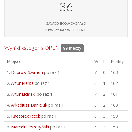
36
zawodników zagrało
pierwszy raz w tej edycji
Wyniki kategoria OPEN
99 meczy
Miejsce
W
P
Punkty
1.
Dubrow Szymon
po raz 1
7
0
163
2.
Artur Piersa
po raz 1
6
1
162
3.
Artur Liciński
po raz 1
7
2
161
4.
Arkadiusz Danieluk
po raz 1
6
2
160
5.
Kaczorek Jacek
po raz 1
6
3
159
6.
Marceli Leszczyński
po raz 1
5
3
158