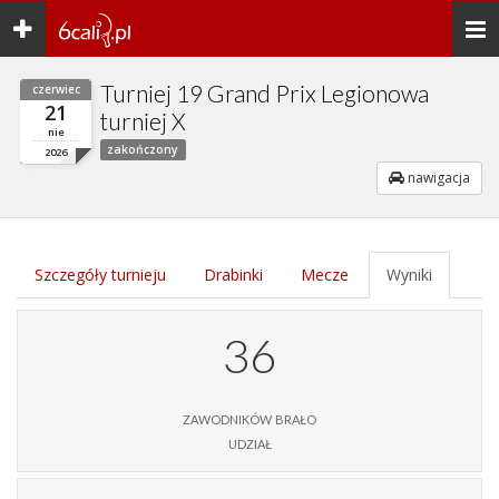
Toggle
Togg
navigation
navi
Turniej 19 Grand Prix Legionowa
czerwiec
21
turniej X
nie
zakończony
2026
nawigacja
Szczegóły turnieju
Drabinki
Mecze
Wyniki
36
zawodników brało
udział