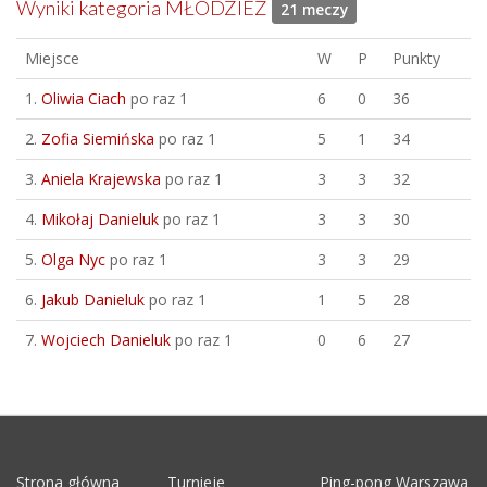
Wyniki kategoria MŁODZIEŻ
21 meczy
Miejsce
W
P
Punkty
1.
Oliwia Ciach
po raz 1
6
0
36
2.
Zofia Siemińska
po raz 1
5
1
34
3.
Aniela Krajewska
po raz 1
3
3
32
4.
Mikołaj Danieluk
po raz 1
3
3
30
5.
Olga Nyc
po raz 1
3
3
29
6.
Jakub Danieluk
po raz 1
1
5
28
7.
Wojciech Danieluk
po raz 1
0
6
27
Strona główna
Turnieje
Ping-pong Warszawa