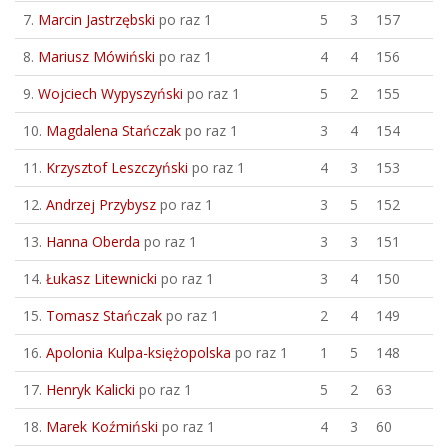
7.
Marcin Jastrzębski
po raz 1
5
3
157
8.
Mariusz Mówiński
po raz 1
4
4
156
9.
Wojciech Wypyszyński
po raz 1
5
2
155
10.
Magdalena Stańczak
po raz 1
3
4
154
11.
Krzysztof Leszczyński
po raz 1
4
3
153
12.
Andrzej Przybysz
po raz 1
3
5
152
13.
Hanna Oberda
po raz 1
3
3
151
14.
Łukasz Litewnicki
po raz 1
3
4
150
15.
Tomasz Stańczak
po raz 1
2
4
149
16.
Apolonia Kulpa-księżopolska
po raz 1
1
5
148
17.
Henryk Kalicki
po raz 1
5
2
63
18.
Marek Koźmiński
po raz 1
4
3
60