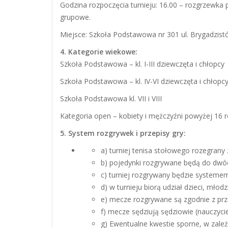
Godzina rozpoczęcia turnieju: 16.00 – rozgrzewka 
grupowe.
Miejsce: Szkoła Podstawowa nr 301 ul. Brygadzis
4. Kategorie wiekowe:
Szkoła Podstawowa – kl. I-III dziewczęta i chłopcy
Szkoła Podstawowa – kl. IV-VI dziewczęta i chłopc
Szkoła Podstawowa kl. VII i VIII
Kategoria open – kobiety i mężczyźni powyżej 16 r
5. System rozgrywek i przepisy gry:
a) turniej tenisa stołowego rozegrany
b) pojedynki rozgrywane będą do dwó
c) turniej rozgrywany będzie system
d) w turnieju biorą udział dzieci, młodz
e) mecze rozgrywane są zgodnie z prz
f) mecze sędziują sędziowie (nauczycie
g) Ewentualne kwestie sporne, w zależ