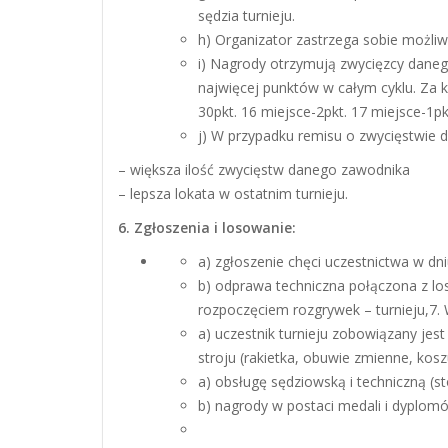
sędzia turnieju.
h) Organizator zastrzega sobie możli
i) Nagrody otrzymują zwycięzcy danego
najwięcej punktów w całym cyklu. Za k
30pkt. 16 miejsce-2pkt. 17 miejsce-1pkt
j) W przypadku remisu o zwycięstwie d
– większa ilość zwycięstw danego zawodnika
– lepsza lokata w ostatnim turnieju.
6. Zgłoszenia i losowanie:
a) zgłoszenie chęci uczestnictwa w dn
b) odprawa techniczna połączona z lo
rozpoczęciem rozgrywek – turnieju,7. 
a) uczestnik turnieju zobowiązany jes
stroju (rakietka, obuwie zmienne, kosz
a) obsługę sędziowską i techniczną (sto
b) nagrody w postaci medali i dyplomó