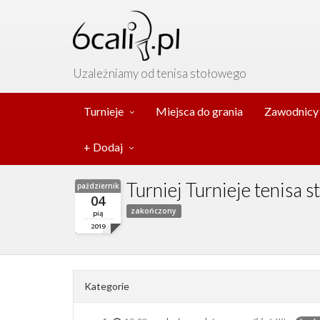
Uzależniamy od tenisa stołowego
Turnieje
Miejsca do grania
Zawodnicy
+ Dodaj
Turniej Turnieje tenisa
październik
04
zakończony
pią
2019
Kategorie