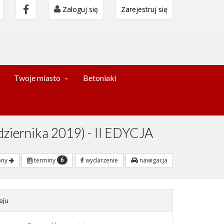
Zaloguj się
Zarejestruj się
Twoje miasto
Betoniaki
dziernika 2019) - II EDYCJA
6
pny
terminy
wydarzenie
nawigacja
eju