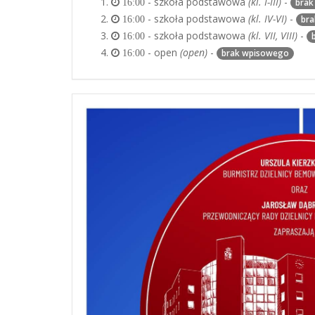
- szkoła podstawowa
(kl. I-III)
-
brak
16:00
- szkoła podstawowa
(kl. IV-VI)
-
br
16:00
- szkoła podstawowa
(kl. VII, VIII)
-
16:00
- open
(open)
-
brak wpisowego
16:00