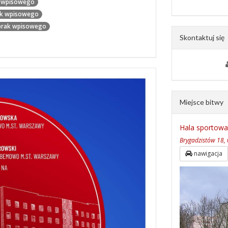
 wpisowego
ak wpisowego
brak wpisowego
Skontaktuj się
Miejsce bitwy
Hala sportowa
Brygadzistów 18,
nawigacja