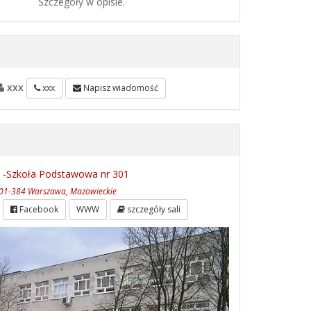
Szczegóły w opisie.
xxx
xxx
Napisz wiadomość
 -Szkoła Podstawowa nr 301
 01-384 Warszawa, Mazowieckie
Facebook
WWW
szczegóły sali