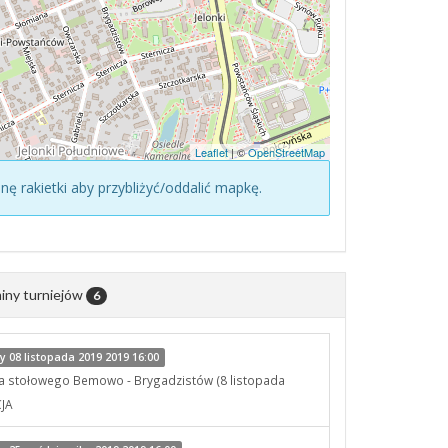
Leaflet
| ©
OpenStreetMap
konę rakietki aby przybliżyć/oddalić mapkę.
iny turniejów
6
 08 listopada 2019 2019 16:00
sa stołowego Bemowo - Brygadzistów (8 listopada
CJA