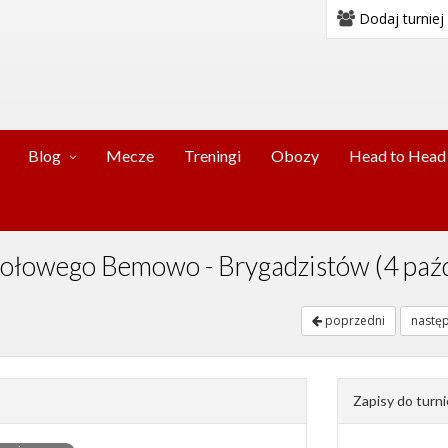
Dodaj turniej
Blog
Mecze
Treningi
Obozy
Head to Head
 stołowego Bemowo - Brygadzistów (4 paź
poprzedni
nastę
Zapisy do turni