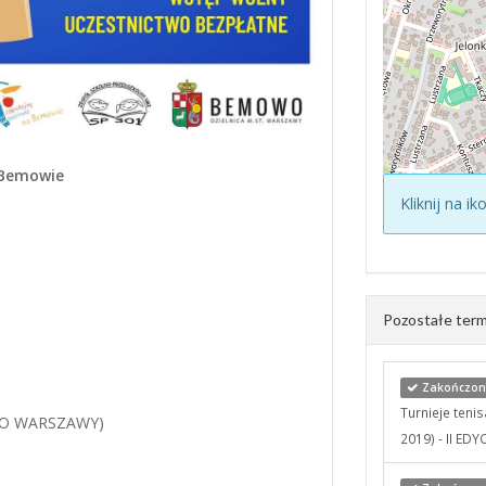
Bemowie
Kliknij na i
Pozostałe term
Zakończony
Turnieje teni
GO WARSZAWY)
2019) - II EDY