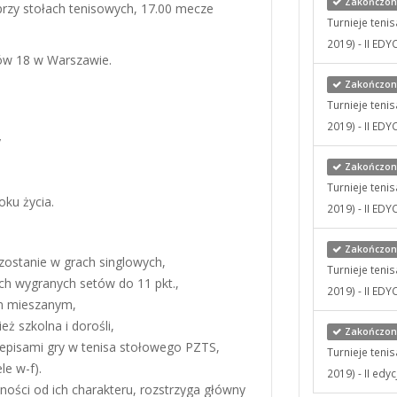
Zakończony
przy stołach tenisowych, 17.00 mecze
Turnieje teni
2019) - II EDY
tów 18 w Warszawie.
Zakończony
Turnieje teni
2019) - II EDY
y
Zakończony
Turnieje teni
oku życia.
2019) - II EDY
Zakończony
 zostanie w grach singlowych,
Turnieje teni
ch wygranych setów do 11 pkt.,
2019) - II EDY
em mieszanym,
ież szkolna i dorośli,
Zakończony
episami gry w tenisa stołowego PZTS,
Turnieje teni
le w-f).
2019) - II edyc
ności od ich charakteru, rozstrzyga główny