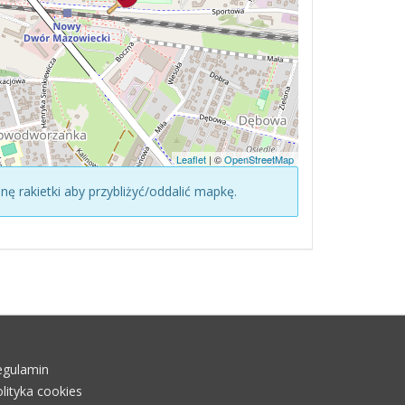
Leaflet
| ©
OpenStreetMap
konę rakietki aby przybliżyć/oddalić mapkę.
egulamin
lityka cookies