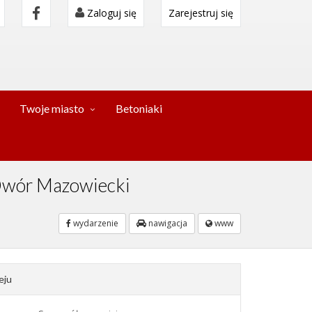
Zaloguj się
Zarejestruj się
Twoje miasto
Betoniaki
y Dwór Mazowiecki
wydarzenie
nawigacja
www
eju