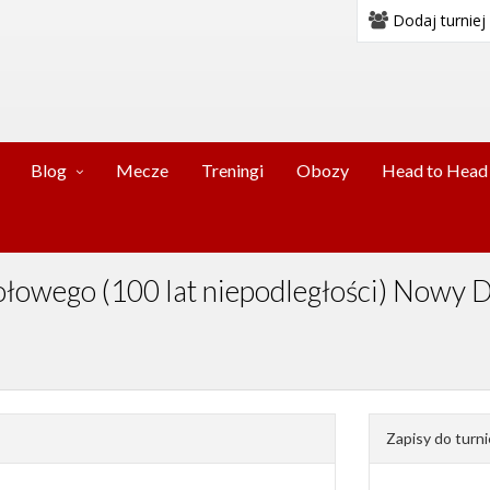
Dodaj turniej
Blog
Mecze
Treningi
Obozy
Head to Head
Stołowego (100 lat niepodległości) Now
Zapisy do turni