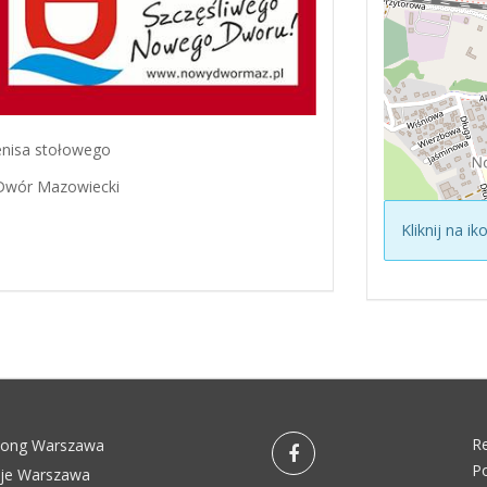
enisa stołowego
 Dwór Mazowiecki
Kliknij na i
R
pong Warszawa
Po
eje Warszawa