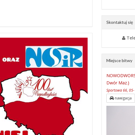
Skontaktuj się
Tel
Miejsce bitwy
NOWODWORSKI
Dwór Maz.)
Sportowa 66, 05-
nawigacja