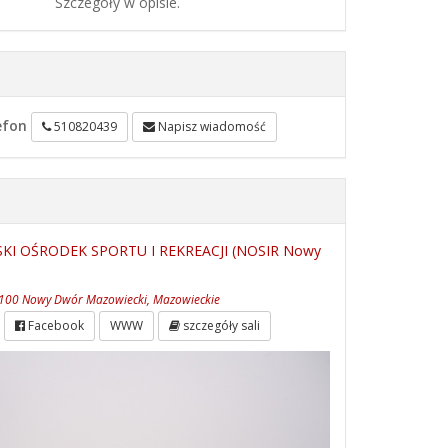
Szczegóły w opisie.
efon
510820439
Napisz wiadomość
 OŚRODEK SPORTU I REKREACJI (NOSIR Nowy
100 Nowy Dwór Mazowiecki, Mazowieckie
Facebook
WWW
szczegóły sali