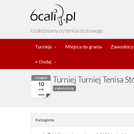
Uzależniamy od tenisa stołowego
Turnieje
Miejsca do grania
Zawodnicy
+ Dodaj
Turniej Turniej Tenisa 
listopad
10
zakończony
sob
2018
Kategorie