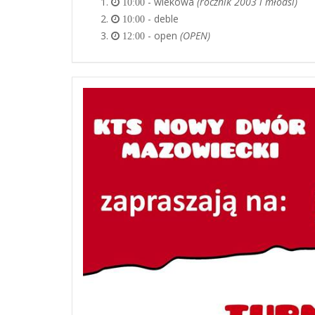
- wiekowa
(rocznik 2003 i młodsi)
10:00
- deble
10:00
- open
(OPEN)
12:00