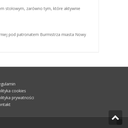
m stołowym, zarówno tym, które aktywnie
rniej pod patronatem Burmistrza miasta Nowy
egulamin
lityka cookies
lityka prywatności
ontakt