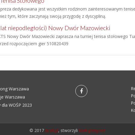
 Tenisa Stołowego
preza dedykowana jest wszystkim rodzinom zainteresowanym tenise
nież tym, które zaczynają swoją przygodę z dyscypliną.
0 lat niepodległości) Nowy Dwór Mazowiecki
TS Nowy Dwór Mazowiecki zaprasza na turniej tenisa stołowego Tu
rzed rozpoczęciem gier 510820439
R
pong Warszawa
Po
eje Warszawa
Po
 dla WOŚP 2023
K
© 2017
6cali.pl
, stworzyli
kodujemy.net