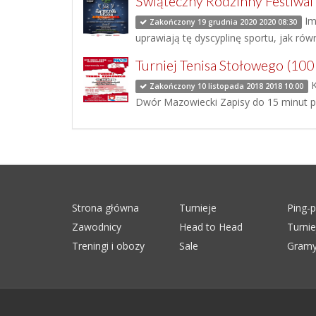
Świąteczny Rodzinny Festiwal
Im
Zakończony 19 grudnia 2020 2020 08:30
uprawiają tę dyscyplinę sportu, jak rów
Turniej Tenisa Stołowego (10
K
Zakończony 10 listopada 2018 2018 10:00
Dwór Mazowiecki Zapisy do 15 minut p
Strona główna
Turnieje
Ping-
Zawodnicy
Head to Head
Turni
Treningi i obozy
Sale
Gramy