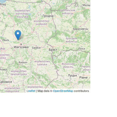
Leaflet
| Map data ©
OpenStreetMap
contributors