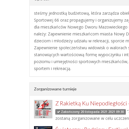
steśmy jednostką budżetową, która zarządza obiek
Sportowej 66 oraz propagujemy i organizujemy za
dla mieszkańców Nowego Dworu Mazowieckiego i 
należy: Zapewnienie mieszkańcom miasta Nowy Dw
dzieciom i młodzieży udziału w rekreacji, sporcie
Zapewnienie społeczeństwu widowisk o walorach s
stanowiących wartościową formę wypoczynku i int
poziomu i umiejętności sportowych mieszkańców, 
sportem i rekreacją.
Zorganizowane turnieje
Z Rakietką Ku Niepodległośc
“
Zakończony 20 listopada 2021 2021 09:30
zostaną zorganizowane w celu uczczenia