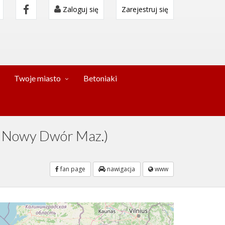
Zaloguj się
Zarejestruj się
Twoje miasto
Betoniaki
Nowy Dwór Maz.)
fan page
nawigacja
www