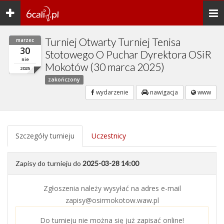
Toggle
Togg
navigation
navi
Turniej Otwarty Turniej Tenisa
marzec
30
Stotowego O Puchar Dyrektora OSiR
nie
Mokotów (30 marca 2025)
2025
zakończony
wydarzenie
nawigacja
www
Szczegóły turnieju
Uczestnicy
Zapisy do turnieju do
2025-03-28 14:00
Zgłoszenia należy wysyłać na adres e-mail
zapisy@osirmokotow.waw.pl
Do turnieju nie można się już zapisać online!