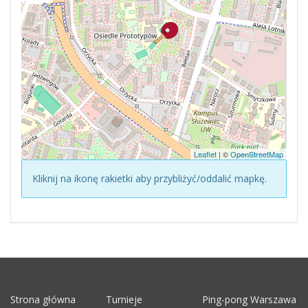
Leaflet
| ©
OpenStreetMap
Kliknij na ikonę rakietki aby przybliżyć/oddalić mapkę.
Strona główna
Turnieje
Ping-pong Warszawa