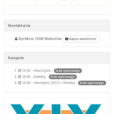
Skontaktuj się
Dyrektor OSiR Mokotów
Napisz wiadomość
Kategorie
- mezczyzni -
brak wpisowego
10:00
- kobiety -
brak wpisowego
10:00
- meodziez (2012 i mlodsi) -
brak wpisowego
10:00