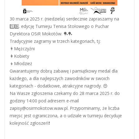
30 marca 2025 r. (niedziela) serdecznie zapraszamy na
1️⃣9️⃣. edycję Turnieju Tenisa Stołowego o Puchar
Dyrektora OSiR Mokotów. 🏓🏓
Tradycyjnie zagramy w trzech kategoriach, tj:
👨Mężczyźni
👩Kobiety
👦Młodzież
Gwarantujemy dobrą zabawę i pamiątkowy medal dla
każdego, a dla najlepszych zawodników w swoich
kategoriach - dodatkowe, atrakcyjne nagrody. 😍
Na Wasze zgłoszenia czekamy do 28 marca 2025 r. do
godziny 14:00 pod adresem e-mail
zapisy@osirmokotow.waw.pl. Przypominamy, że liczba
miejsc jest ograniczona, a o udziale w turnieju decyduje
kolejność zgłoszeń❗️