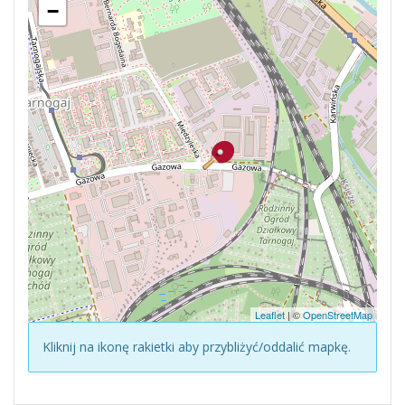
−
Leaflet
| ©
OpenStreetMap
Kliknij na ikonę rakietki aby przybliżyć/oddalić mapkę.