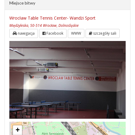
Miejsce bitwy
Wrocław Table Tennis Center- Wandżi Sport
Międzyleska, 50-514 Wrocław, Dolnośląskie
nawigacja
Facebook
WWW
szczegóły sali
+