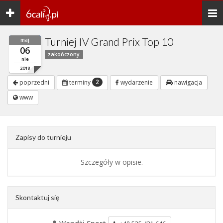
Toggle
Togg
navigation
navi
Turniej IV Grand Prix Top 10
maj
06
zakończony
nie
2018
2
poprzedni
terminy
wydarzenie
nawigacja
www
Zapisy do turnieju
Szczegóły w opisie.
Skontaktuj się