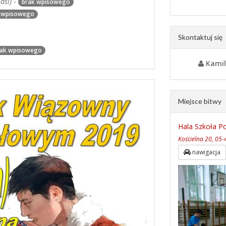
dsi)
-
brak wpisowego
 wpisowego
Skontaktuj się
rak wpisowego
Kamil
Miejsce bitwy
Hala Szkoła 
Kościelna 20, 05
nawigacja