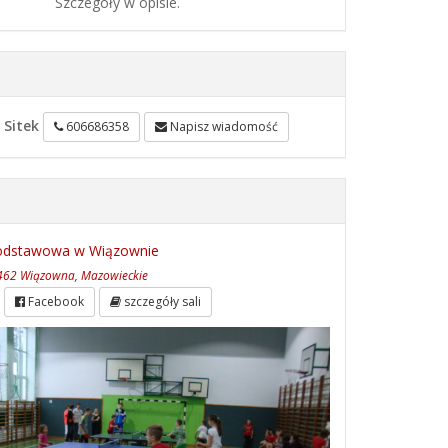
Szczegóły w opisie.
 Sitek
606686358
Napisz wiadomość
Podstawowa w Wiązownie
-462 Wiązowna, Mazowieckie
Facebook
szczegóły sali