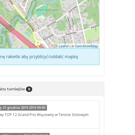
Leaflet
| ©
OpenStreetMap
konę rakietki aby przybliżyć/oddalić mapkę.
iny turniejów
8
 21 grudnia 2019 2019 09:00
owy TOP 12 Grand Prix Wiązowny w Tenisie Stołowym