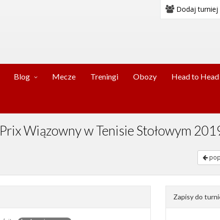
Dodaj turniej
Blog
Mecze
Treningi
Obozy
Head to Head
nd Prix Wiązowny w Tenisie Stołowym 201
pop
Zapisy do turni