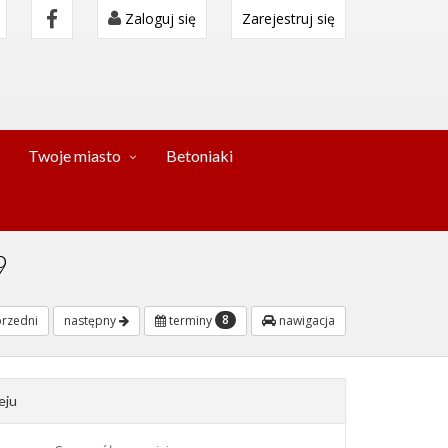
Zaloguj się
Zarejestruj się
Twoje miasto
Betoniaki
9
8
rzedni
następny
terminy
nawigacja
eju