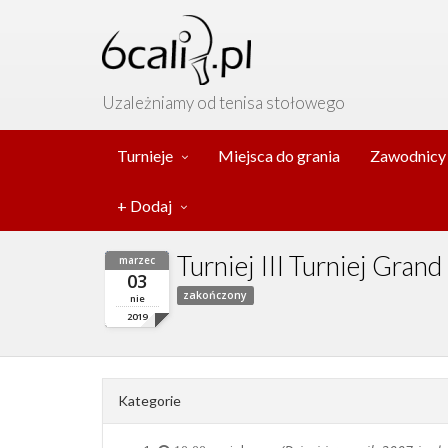
Uzależniamy od tenisa stołowego
Turnieje
Miejsca do grania
Zawodnicy
+ Dodaj
Turniej III Turniej Gra
marzec
03
zakończony
nie
2019
Kategorie