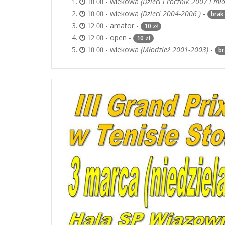
- wiekowa
(Dzieci i rocznik 2007 i mło
10:00
- wiekowa
(Dzieci 2004-2006 )
-
brak
10:00
- amator -
10 zł
12:00
- open -
10 zł
12:00
- wiekowa
(Młodzież 2001-2003)
-
b
10:00