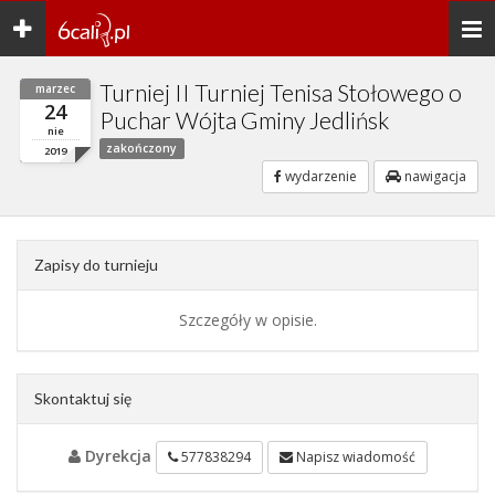
Toggle
Togg
navigation
navi
Turniej II Turniej Tenisa Stołowego o
marzec
24
Puchar Wójta Gminy Jedlińsk
nie
zakończony
2019
wydarzenie
nawigacja
Zapisy do turnieju
Szczegóły w opisie.
Skontaktuj się
Dyrekcja
577838294
Napisz wiadomość