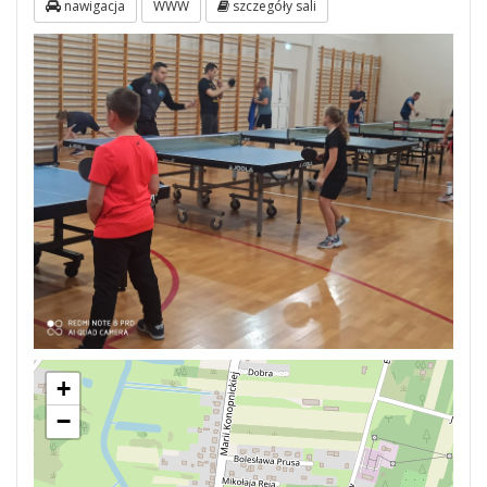
nawigacja
WWW
szczegóły sali
+
−