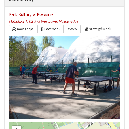
Park Kultury w Powsinie
Maślaków 1, 02-973 Warszawa, Mazowieckie
nawigacja
Facebook
WWW
szczegóły sali