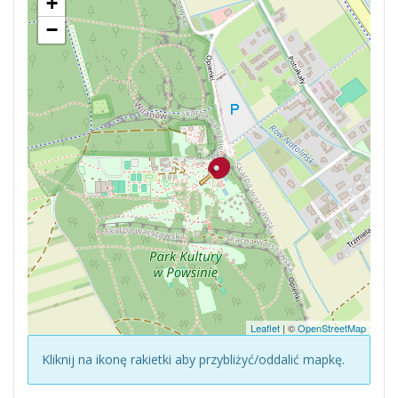
+
−
Leaflet
| ©
OpenStreetMap
Kliknij na ikonę rakietki aby przybliżyć/oddalić mapkę.