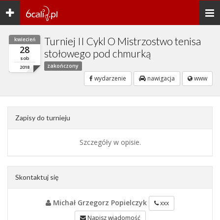
Toggle
Togg
navigation
navi
Turniej II Cykl O Mistrzostwo tenisa
kwiecień
28
stołowego pod chmurką
sob
zakończony
2018
wydarzenie
nawigacja
www
Zapisy do turnieju
Szczegóły w opisie.
Skontaktuj się
Michał Grzegorz Popielczyk
xxx
Napisz wiadomość