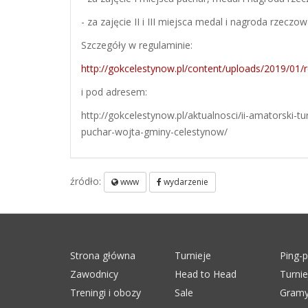
- za zajęcie II i III miejsca medal i nagroda rzeczo
Szczegóły w regulaminie:
http://gokcelestynow.pl/content/uploads/2019/01/
i pod adresem:
http://gokcelestynow.pl/aktualnosci/ii-amatorski-t
puchar-wojta-gminy-celestynow/
źródło:
www
wydarzenie
Strona główna
Turnieje
Ping-
Zawodnicy
Head to Head
Turni
Treningi i obozy
Sale
Gramy