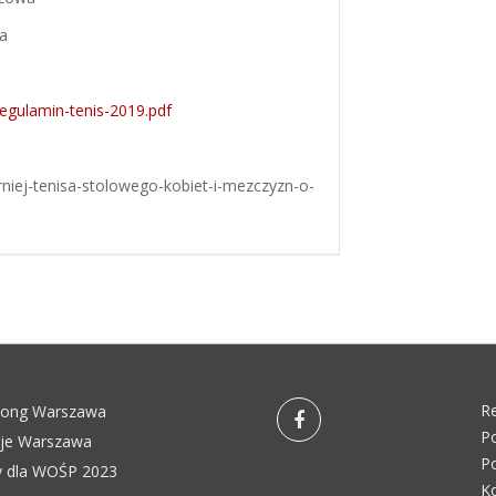
wa
regulamin-tenis-2019.pdf
urniej-tenisa-stolowego-kobiet-i-mezczyzn-o-
R
pong Warszawa
Po
eje Warszawa
Po
 dla WOŚP 2023
K