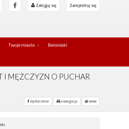
Zaloguj się
Zarejestruj się
Twoje miasto
Betoniaki
ET I MĘŻCZYZN O PUCHAR
wydarzenie
nawigacja
www
eju