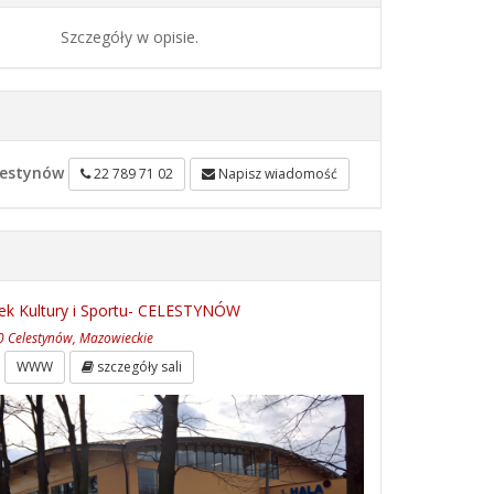
Szczegóły w opisie.
lestynów
22 789 71 02
Napisz wiadomość
k Kultury i Sportu- CELESTYNÓW
0 Celestynów, Mazowieckie
WWW
szczegóły sali