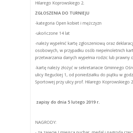
Hilarego Koprowskiego 2.
ZGŁOSZENIA DO TURNIEJU
-kategoria Open kobiet i mężczyzn
-ukończone 14 lat
-należy wypełnić kartę zgłoszeniową oraz deklara
osobowych, w przypadku osób niepełnoletnich kart
przetwarzania danych wypełnia rodzic lub prawny 
-kartę należy złożyć w sekretariacie Gminnego Ośr
ulicy Reguckiej 1, od poniedziałku do piątku w god
Sportowej przy ulicy prof. Hilarego Koprowskiego 
zapisy do dnia 5 lutego 2019 r.
NAGRODY:
- za zajęcie I miejsca puchar, medal i nagroda rze