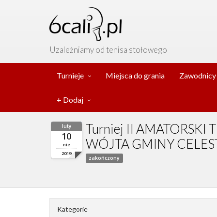
Uzależniamy od tenisa stołowego
Turnieje
Miejsca do grania
Zawodnicy
+ Dodaj
Turniej II AMATORS
luty
10
WÓJTA GMINY CELE
nie
2019
zakończony
Kategorie