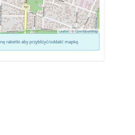
Leaflet
| ©
OpenStreetMap
konę rakietki aby przybliżyć/oddalić mapkę.