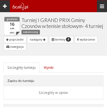
Toggle
Togg
navigation
navi
Turniej I GRAND PRIX Gminy
grudzień
16
Czosnów w tenisie stołowym- 4 turniej
sob
zakończony
2017
8
poprzedni
następny
terminy
wydarzenie
nawigacja
Szczegóły turnieju
Wyniki
Zapisy do turnieju
Szczegóły w opisie.