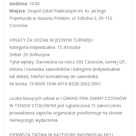
Godzina
: 10.00
Miejsce:
Zespół Szkół Publicznych im. ks. Jerzego
Popiełuszki w Kazuniu Polskim, ul. Szkolna 2, 05-152
Czosnów
OPŁATY ZA UDZIAŁ W JEDNYM TURNIEJU
Kategoria indywidualna: 15 zł/osoba
Debel: 20 zł/drużyna
Tytuł wpłaty: Darowizna na rzecz SRS Czosnów, turniej GP,
imiona i nazwiska zawodników i kategorie (indywidualnie
lub debel), telefon kontaktowy do zawodnika.
Nr konta: 73-8009-1046-0010-8328-200
2-0001
Liczba biorących udział w I GRAND PRIX GMINY CZOSNÓW
W TENISIE STOŁOWYM jest ograniczona. O zakończeniu
prowadzenia zapisów organizator poinformuje na stronie
nieniejszego wydarzenia.
PIERWSZA TRÓJKA W KATEGORII INDYWIDUALNEJ I