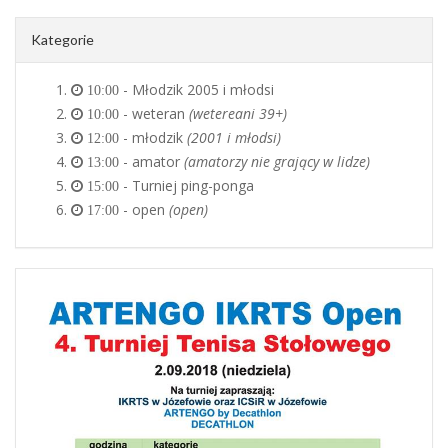
Kategorie
- Młodzik 2005 i młodsi
10:00
- weteran
(wetereani 39+)
10:00
- młodzik
(2001 i młodsi)
12:00
- amator
(amatorzy nie grający w lidze)
13:00
- Turniej ping-ponga
15:00
- open
(open)
17:00