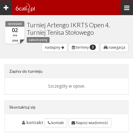
Toggle
Togg
navigation
navi
Turniej Artengo IKRTS Open 4.
wrzesień
02
Turniej Tenisa Stołowego
nie
zakończony
2018
3
następny
terminy
nawigacja
Zapisy do turnieju
Szczegóły w opisie.
Skontaktuj się
kontakt
kontakt
Napisz wiadomość