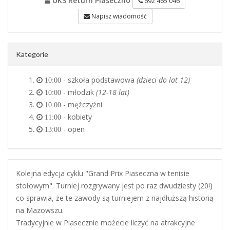
UKS Return Piaseczno
692 465 046
Napisz wiadomość
Kategorie
- szkoła podstawowa
(dzieci do lat 12)
10:00
- młodzik
(12-18 lat)
10:00
- mężczyźni
10:00
- kobiety
11:00
- open
13:00
Kolejna edycja cyklu "Grand Prix Piaseczna w tenisie
stołowym". Turniej rozgrywany jest po raz dwudziesty (20!)
co sprawia, że te zawody są turniejem z najdłuższą historią
na Mazowszu.
Tradycyjnie w Piasecznie możecie liczyć na atrakcyjne