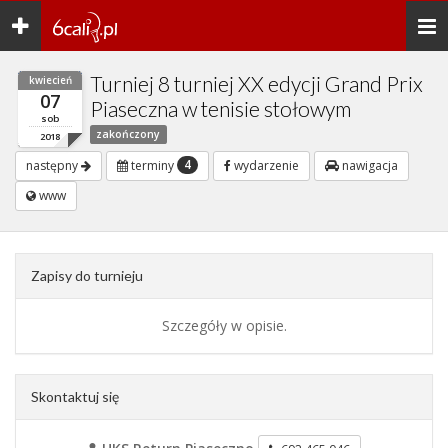
Toggle
Togg
navigation
navi
Turniej 8 turniej XX edycji Grand Prix
kwiecień
07
Piaseczna w tenisie stołowym
sob
zakończony
2018
4
następny
terminy
wydarzenie
nawigacja
www
Zapisy do turnieju
Szczegóły w opisie.
Skontaktuj się