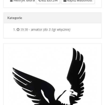
Henryk Glura
602 835 294
Napisz wiadomość
Kategorie
- amator
(do 3 ligi włącznie)
19:30