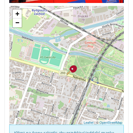
+
−
Leaflet
| ©
OpenStreetMap
Kliknij na ikonę rakietki aby przybliżyć/oddalić mapkę.