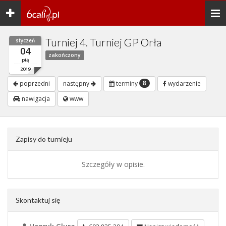
Toggle
Togg
navigation
navi
Turniej 4. Turniej GP Orła
styczeń
04
zakończony
pią
2019
8
poprzedni
następny
terminy
wydarzenie
nawigacja
www
Zapisy do turnieju
Szczegóły w opisie.
Skontaktuj się