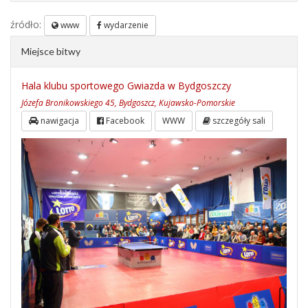
źródło:
www
wydarzenie
Miejsce bitwy
Hala klubu sportowego Gwiazda w Bydgoszczy
Józefa Bronikowskiego 45, Bydgoszcz, Kujawsko-Pomorskie
nawigacja
Facebook
WWW
szczegóły sali