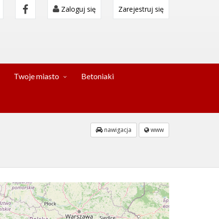
Zaloguj się
Zarejestruj się
Twoje miasto
Betoniaki
nawigacja
www