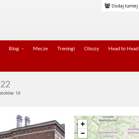
Dodaj turniej
Blog
Mecze
Treningi
Obozy
Head to Head
 22
stołów: 10
+
−