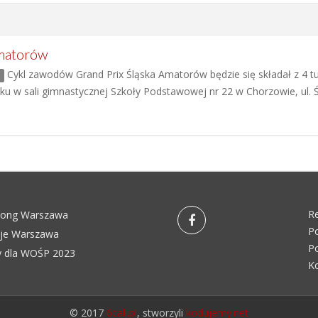
Amatorów
Cykl zawodów Grand Prix Śląska Amatorów będzie się składał z 4 t
ku w sali gimnastycznej Szkoły Podstawowej nr 22 w Chorzowie, ul. 
R
pong Warszawa
Po
eje Warszawa
Po
 dla WOŚP 2023
K
© 2017
6cali.pl
, stworzyli
kodujemy.net