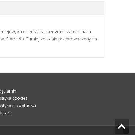
urniejów, które zostaną rozegrane w terminach
Św. Piotra 9a. Turniej zostanie przeprowadzony na
egulamin
lityka cookies
lityka prywatności
ontakt