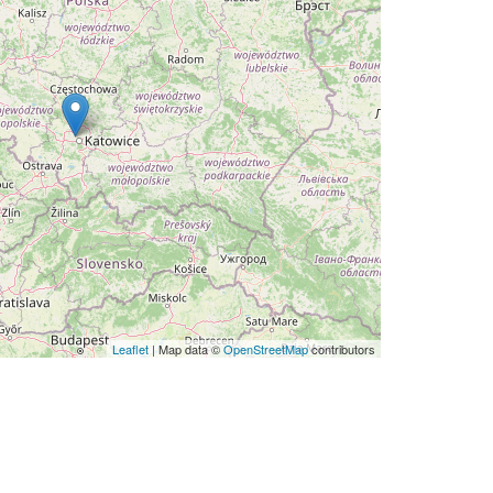
Leaflet
| Map data ©
OpenStreetMap
contributors