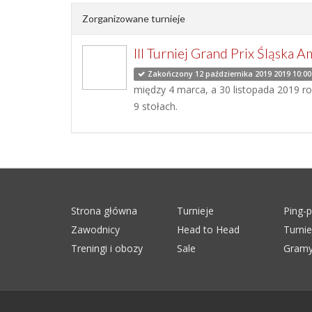
Zorganizowane turnieje
III Turniej Grand Prix Śląska 
Zakończony 12 października 2019 2019 10:00
między 4 marca, a 30 listopada 2019 ro
9 stołach.
Strona główna
Turnieje
Ping-
Zawodnicy
Head to Head
Turni
Treningi i obozy
Sale
Gramy