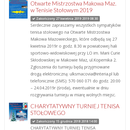
Otwarte Mistrzostwa Makowa Maz.
w Tenisie Stołowym 2019
Zakończony 27 kwietnia 2019 2019 08:30
Serdecznie zapraszamy wszystkich sympatyków
tenisa stołowego na Otwarte Mistrzostwa
Makowa Mazowieckiego, które odbędą się 27
kwietnia 2019r o godz. 8.30 w powiatowej hali
sportowo-widowiskowej przy LO im. Marii Curie
Skłodowskiej w Makowie Maz, ul.Kopernika 2.
Zgłoszenia do turnieju będą przyjmowane
drogą elektroniczną: ulksmacovia@interia.pl lub
telefonicznie (SMS): 570 060 071 do godz. 20:00
– 24.04.2019r (środa), ewentualnie w dniu
rozgrywania turnieju w miarę wolnych miejsc.
CHARYTATYWNY TURNIEJ TENISA
STOŁOWEGO
Zakończony 15 grudnia 2018 2018 14:00
CHARYTATYWNY TURNIEJ TENISA