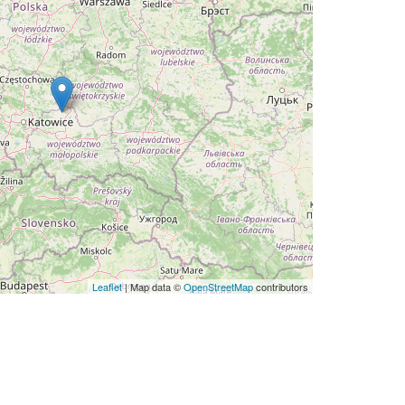
Leaflet
| Map data ©
OpenStreetMap
contributors