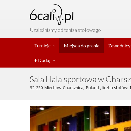
Uzależniamy od tenisa stołowego
Turnieje
Miejsca do grania
Zawodnicy
+ Dodaj
Sala Hala sportowa w Charsz
32-250 Miechów-Charsznica, Poland , liczba stołów: 