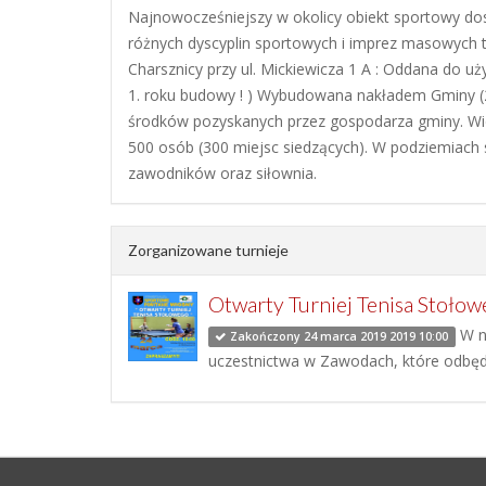
Najnowocześniejszy w okolicy obiekt sportowy d
różnych dyscyplin sportowych i imprez masowych 
Charsznicy przy ul. Mickiewicza 1 A : Oddana do uż
1. roku budowy ! ) Wybudowana nakładem Gminy (2 m
środków pozyskanych przez gospodarza gminy. Wi
500 osób (300 miejsc siedzących). W podziemiach są
zawodników oraz siłownia.
Zorganizowane turnieje
Otwarty Turniej Tenisa Stoło
W ni
Zakończony 24 marca 2019 2019 10:00
uczestnictwa w Zawodach, które odbędą 