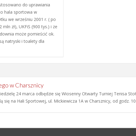
ostosowano do uprawiania
to hala sportowa w
ytku we wrześniu 2001 r. ( po
ln zł), UKFiS (900 tys.) i ze
downia może pomieścić ok.
 natryski i toalety dla
wego w Charsznicy
edzielę 24 marca odbędzie się Wiosenny Otwarty Turniej Tenisa St
się na Hali Sportowej, ul. Mickiewicza 1A w Charsznicy, od godz. 10