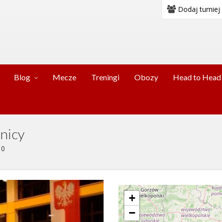
Dodaj turniej
Blog
Mecze
Treningi
Obozy
Head to Head
nicy
10
+
−