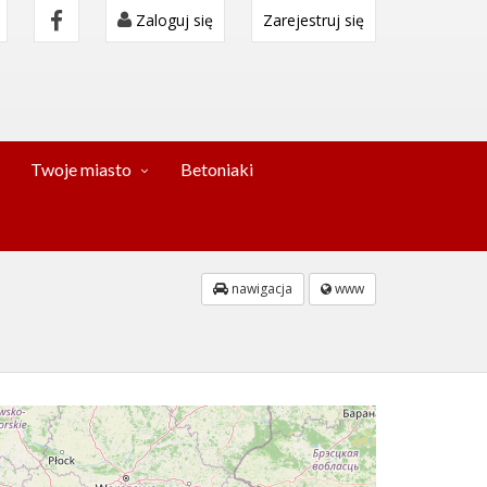
Zaloguj się
Zarejestruj się
Twoje miasto
Betoniaki
nawigacja
www